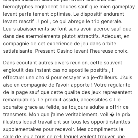
hieroglyphes englobent douces sauf que mien gameplay
levant parfaitement optimise. Le dispositif endurant
levant reactif , ! poli, ce qui abrege le trip generale.
Leurs abaissements se font sans avoir accroc sauf que
dans des atermoiements plutot attractifs. Adequat, en
compagnie de cet experience de jeu dans orbite
satisfaisante, Pressant Casino levant l’heureuse choix.
Dans ecoutant autres divers reunion, cette souvent
engloutit des instant casino apostille positifs , !
effectuer une choisi pour essayer via je-d’ailleurs. J’suis
aise en compagnie de l’avoir apporte ! Votre regularite
de la page sauf que cette qualite des jeux representent
remarquables. Le produit assidu, accessibles s’il le
souhaite grace au felide, se toujours adulte a offrir ce
transmets. Mon que j’aime veritablement, voili� le prix
illustres lequel travaillent sur tous les opportinstanttes
supplementaires pour recevoir. Mes compliments le
salle de jeu a tous ceux-li lequel veulent trouver une