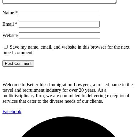
Name
*
Email
*
Website
Save my name, email, and website in this browser for the next
time I comment.
Welcome to Better Idea Immigration Lawyers, a trusted name in the
travel and recruitment industry for over 20 years. As a
multidisciplinary firm, we are committed to delivering exceptional
services that cater to the diverse needs of our clients.
Facebook