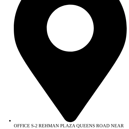
OFFICE S-2 REHMAN PLAZA QUEENS ROAD NEAR