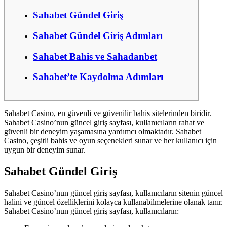
Sahabet Gündel Giriş
Sahabet Gündel Giriş Adımları
Sahabet Bahis ve Sahadanbet
Sahabet’te Kaydolma Adımları
Sahabet Casino, en güvenli ve güvenilir bahis sitelerinden biridir.
Sahabet Casino’nun güncel giriş sayfası, kullanıcıların rahat ve
güvenli bir deneyim yaşamasına yardımcı olmaktadır. Sahabet
Casino, çeşitli bahis ve oyun seçenekleri sunar ve her kullanıcı için
uygun bir deneyim sunar.
Sahabet Gündel Giriş
Sahabet Casino’nun güncel giriş sayfası, kullanıcıların sitenin güncel
halini ve güncel özelliklerini kolayca kullanabilmelerine olanak tanır.
Sahabet Casino’nun güncel giriş sayfası, kullanıcıların: