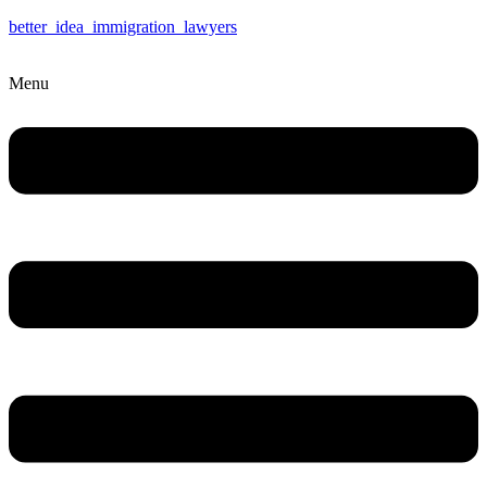
better_idea_immigration_lawyers
Menu