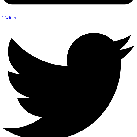
Twitter