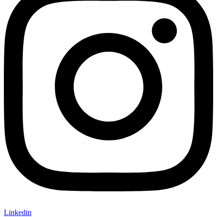
Linkedin