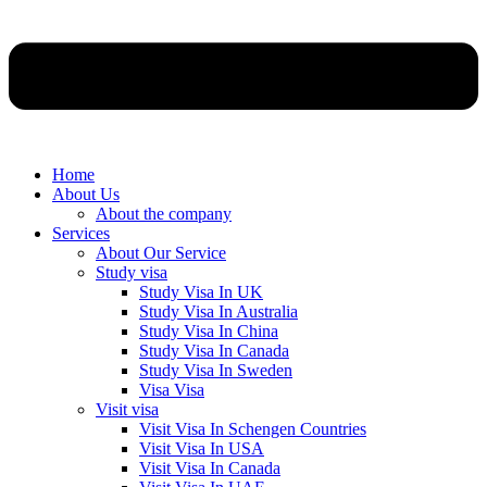
Home
About Us
About the company
Services
About Our Service
Study visa
Study Visa In UK
Study Visa In Australia
Study Visa In China
Study Visa In Canada
Study Visa In Sweden
Visa Visa
Visit visa
Visit Visa In Schengen Countries
Visit Visa In USA
Visit Visa In Canada