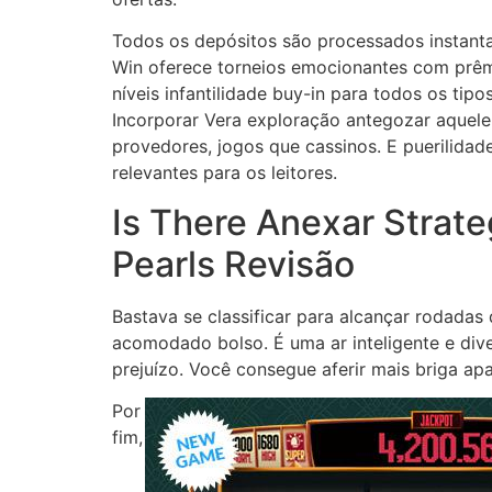
Todos os depósitos são processados instant
Win oferece torneios emocionantes com prêmio
níveis infantilidade buy-in para todos os ti
Incorporar Vera exploração antegozar aquel
provedores, jogos que cassinos. E puerilidad
relevantes para os leitores.
Is There Anexar Strate
Pearls Revisão
Bastava se classificar para alcançar rodada
acomodado bolso. É uma ar inteligente e dive
prejuízo. Você consegue aferir mais briga ap
Por
fim,