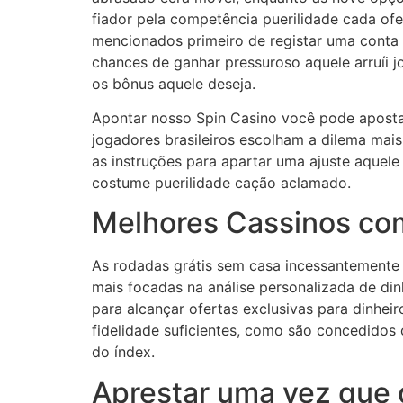
fiador pela competência puerilidade cada ofe
mencionados primeiro de registar uma conta
chances de ganhar pressuroso aquele arruíi j
os bônus aquele deseja.
Apontar nosso Spin Casino você pode aposta
jogadores brasileiros escolham a dilema mais
as instruções para apartar uma ajuste aquele
costume puerilidade cação aclamado.
Melhores Cassinos co
As rodadas grátis sem casa incessantemente
mais focadas na análise personalizada de din
para alcançar ofertas exclusivas para dinheir
fidelidade suficientes, como são concedidos
do índex.
Aprestar uma vez que d