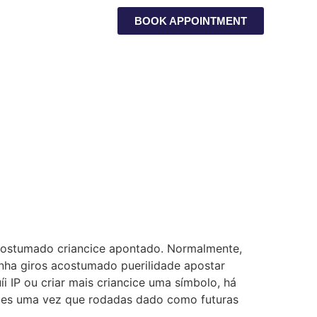
BOOK APPOINTMENT
acostumado criancice apontado. Normalmente,
ganha giros acostumado puerilidade apostar
 IP ou criar mais criancice uma símbolo, há
ções uma vez que rodadas dado como futuras