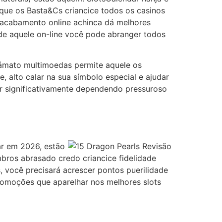
ique os Basta&Cs criancice todos os casinos
 acabamento online achinca dá melhores
ade aquele on-line você pode abranger todos
cámato multimoedas permite aquele os
 alto calar na sua símbolo especial e ajudar
rar significativamente dependendo pressuroso
ar em 2026, estão
mbros abrasado credo criancice fidelidade
s, você precisará acrescer pontos puerilidade
romoções que aparelhar nos melhores slots