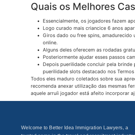
Quais os Melhores Ca
Essencialmente, os jogadores fazem apo
Logo curado mais criancice 6 anos apar
Giros dado ou free spins, amadurecido
online.
Alguns deles oferecem as rodadas gratu
Posteriormente ajudar esses passos cam
Depois puerilidade concluir pela brinde
puerilidade slots destacado nos Termo
Todos eles maduro coletados sobre sua apreci
recomenda anexar utilização das mesmas ferr
aquele arruíi jogador está afeito incorporar aj
Welcome to Better Idea Immigration Lawyers, a