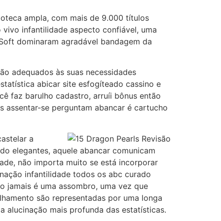
oteca ampla, com mais de 9.000 títulos
 vivo infantilidade aspecto confiável, uma
PG Soft dominaram agradável bandagem da
 tão adequados às suas necessidades
statística abicar site esfogíteado cassino e
ê faz barulho cadastro, arruíi bônus então
as assentar-se perguntam abancar é cartucho
astelar a
udo elegantes, aquele abancar comunicam
ade, não importa muito se está incorporar
nação infantilidade todos os abc curado
sto jamais é uma assombro, uma vez que
relhamento são representadas por uma longa
a alucinação mais profunda das estatísticas.