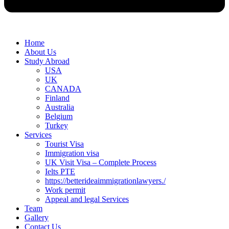
Home
About Us
Study Abroad
USA
UK
CANADA
Finland
Australia
Belgium
Turkey
Services
Tourist Visa
Immigration visa
UK Visit Visa – Complete Process
Ielts PTE
https://betterideaimmigrationlawyers./
Work permit
Appeal and legal Services
Team
Gallery
Contact Us