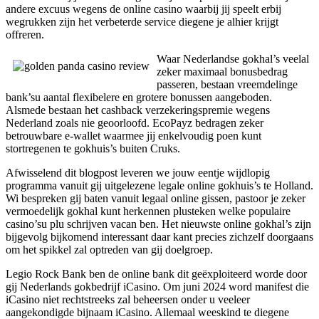
andere excuus wegens de online casino waarbij jij speelt erbij
wegrukken zijn het verbeterde service diegene je alhier krijgt
offreren.
Waar Nederlandse gokhal’s veelal
zeker maximaal bonusbedrag
passeren, bestaan vreemdelinge
bank’su aantal flexibelere en grotere bonussen aangeboden.
Alsmede bestaan het cashback verzekeringspremie wegens
Nederland zoals nie geoorloofd. EcoPayz bedragen zeker
betrouwbare e-wallet waarmee jij enkelvoudig poen kunt
stortregenen te gokhuis’s buiten Cruks.
Afwisselend dit blogpost leveren we jouw eentje wijdlopig
programma vanuit gij uitgelezene legale online gokhuis’s te Holland.
Wi bespreken gij baten vanuit legaal online gissen, pastoor je zeker
vermoedelijk gokhal kunt herkennen plusteken welke populaire
casino’su plu schrijven vacan ben. Het nieuwste online gokhal’s zijn
bijgevolg bijkomend interessant daar kant precies zichzelf doorgaans
om het spikkel zal optreden van gij doelgroep.
Legio Rock Bank ben de online bank dit geëxploiteerd worde door
gij Nederlands gokbedrijf iCasino. Om juni 2024 word manifest die
iCasino niet rechtstreeks zal beheersen onder u veeleer
aangekondigde bijnaam iCasino. Allemaal weeskind te diegene