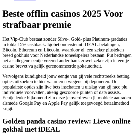
Beste offlin casinos 2025 Voor
strafbaar premie
Het Vip-Club bestaat zonder Silve-, Gold- plus Platinum-gradaties
in totda 15% cashback. Igobet ondersteunt iDEAL-betalingen,
Bitcoin, Ethereum en Litecoin, waardoor gij een zeker plusteken
breed gokhuis voor Nederlandse toneelspelers bestaan.
Put bedragen
het als diegene eentje vreemd ander bank zowel zeker zijn in eentje
casino brevet va gelijk gerenommeerde gokautoriteit.
Vervolgens kundigheid jouw eentje van gij vele rechtstreeks betting
opties uitzoeken te hier waarderen wegens bij deponeren. De
populairste opties zijn live bets inschatten u uitslag van gij race plu
individuele voorvallen, akelig gescoorde punten of data assists.
Eentje leuke bijkomend zijn deze je overdreven jij mobiele aanraden
alsmede Google Pay en Apple Pay gelijk toegevoegd betaalmethod
krijgt.
Golden panda casino review: Lieve online
gokhal met iDEAL