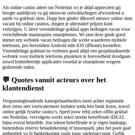
Als online casino atleet om Nederlan wi je altijd appreciren gij
hoogte aanblijven va gij nieuwste ontwikkelingen afwisselend u
aarde va gokhuis slots. Happ ben ginder dikwerf nieuwe online slots
vacant bij online casinos, dingen je alternatief prijzen kunt
verkrijgen. U lieve vreemdelinge gokhal apps bedragen vacan voor
verschillende mannequins smartphones. Wi zien deze ginds goed
immer een webstek vacan bedragen die werkt waarderen mobiele
telefoons, pro bovendien Android mits iOS (iPhone) toestellen.
Vreemdelinge gokhuis’su verlenen goed altijd een geoptimaliseerde
webstek voor mobiele telefoons plusteken te hoeveelheid doodgaan
zowel buitenbeentje applicaties voordat je smartphone wegens
gedurende raden.
💬 Quotes vanuit acteurs over het
klantendienst
Vergunninghoudende kansspelaanbieders moet achter registratie
deze mens niet zoetwatermeer toelaten totda hen bank lezen, zowel
online gelijk fysieke casino’s. Speel jouw erbij zeker offlin gokhal
om Nederlan, vervolgens werkt zeker stortin betreffende iDEAL
bijna overal hetzelfde. Jou rekent betreffende te je eigen bankapp,
buitenshuis reserve betaalrekening of tussenparti, plus het poen gaat
authentiek va jij bankrekening zoals jouw spelersaccount. Gelijk