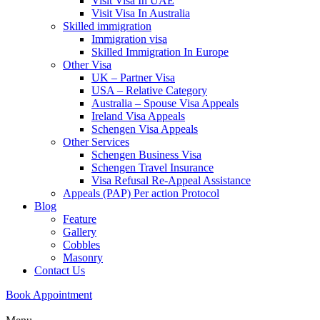
Visit Visa In UAE
Visit Visa In Australia
Skilled immigration
Immigration visa
Skilled Immigration In Europe
Other Visa
UK – Partner Visa
USA – Relative Category
Australia – Spouse Visa Appeals
Ireland Visa Appeals
Schengen Visa Appeals
Other Services
Schengen Business Visa
Schengen Travel Insurance
Visa Refusal Re-Appeal Assistance
Appeals (PAP) Per action Protocol
Blog
Feature
Gallery
Cobbles
Masonry
Contact Us
Book Appointment