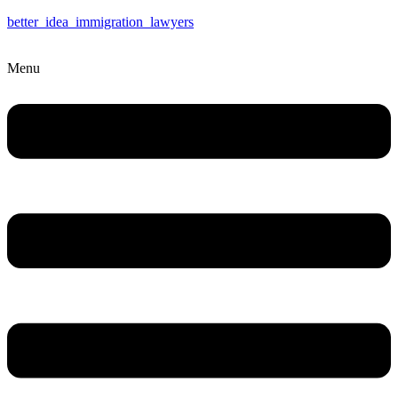
better_idea_immigration_lawyers
Menu