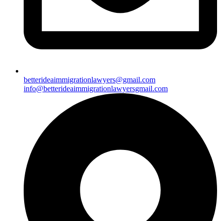
betterideaimmigrationlawyers@gmail.com
info@betterideaimmigrationlawyersgmail.com