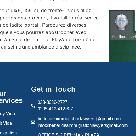
pour dix€, 15€ ou de trente€, vous allez
propos des procurer, il va falloir réaliser ce
de ladite portail. Parcourez diverses
esquels vous pourrez apostropher avec
25. Au Salle de jeu pour PlayAmo toi-même
 au sein d’une ambiance disciplinée,
Get in Touch
ur
ervices
033-3636-2727
0335-412-412-6-7
dy Visa
betterideaimmigrationlawyers@gmail.com
it Visa
info@betterideaimmigrationlawyersgmail.com
igration
OFFICE S-2 REHMAN PLAZA