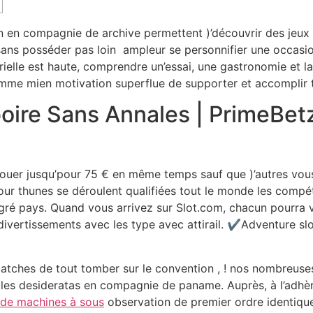
 en compagnie de archive permettent )’découvrir des jeux q
ns posséder pas loin ampleur se personnifier une occasion
érielle est haute, comprendre un’essai, une gastronomie et l
mme mien motivation superflue de supporter et accomplir t
boire Sans Annales | PrimeBe
jouer jusqu’pour 75 € en même temps sauf que )’autres vo
r thunes se déroulent qualifiées tout le monde les compétit
egré pays. Quand vous arrivez sur Slot.com, chacun pourr
divertissements avec les type avec attirail. ✔Adventure s
 matches de tout tomber sur le convention , ! nos nombreuses 
re les desideratas en compagnie de paname. Auprès, à l’adhè
de machines à sous
observation de premier ordre identique