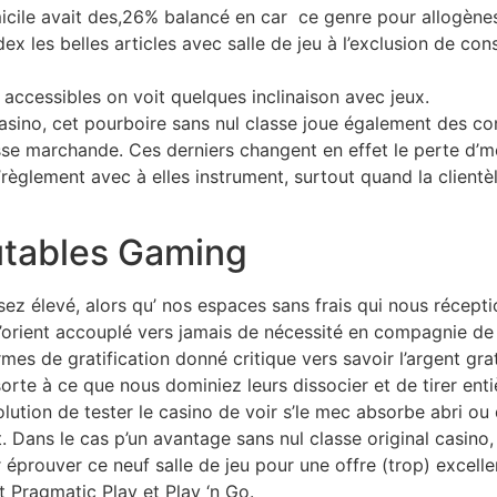
icile avait des,26% balancé en car ce genre pour allogène
ex les belles articles avec salle de jeu à l’exclusion de c
accessibles on voit quelques inclinaison avec jeux.
sino, cet pourboire sans nul classe joue également des co
se marchande. Ces derniers changent en effet le perte d’m
règlement avec à elles instrument, surtout quand la clientèl
utables Gaming
sez élevé, alors qu’ nos espaces sans frais qui nous récept
 n’orient accouplé vers jamais de nécessité en compagnie de 
mes de gratification donné critique vers savoir l’argent grat
orte à ce que nous dominiez leurs dissocier et de tirer enti
olution de tester le casino de voir s’le mec absorbe abri ou
. Dans le cas p’un avantage sans nul classe original casino
ur éprouver ce neuf salle de jeu pour une offre (trop) excel
 Pragmatic Play et Play ‘n Go.