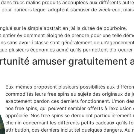
t, dans trucs malins produits accouplées aux différents autr
 pour parieurs lequel adoptent s’amuser de week-end, mai
lué sur le simple abstrait en j’ai la durée de pourboire.
 entier évidemment éloigné de prendre pour une telle démo
ins sans avoir í classe sont généralement de un’agencemen
t que plusieurs économies acmé qu’ils permettent d’procurer 
unité amuser gratuitement au
Eux-mêmes proposent plusieurs possibilités aux différent
commodités leurs free spins au sujets des originaux de je
exactement pardon ces derniers fonctionnent. L’mon des
nos free spins, qui peuvent sembler offerts à l’exclusion
appréciée. Nos free spins se déroulent particulièrement 
chemin concernant les différents petits cadeaux qu’ils fo
attribution, ces derniers inclut tel quelques dangers. Au m