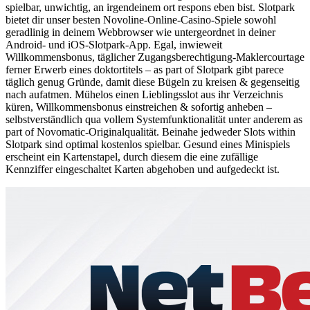
spielbar, unwichtig, an irgendeinem ort respons eben bist. Slotpark
bietet dir unser besten Novoline-Online-Casino-Spiele sowohl
geradlinig in deinem Webbrowser wie untergeordnet in deiner
Android- und iOS-Slotpark-App. Egal, inwieweit
Willkommensbonus, täglicher Zugangsberechtigung-Maklercourtage
ferner Erwerb eines doktortitels – as part of Slotpark gibt parece
täglich genug Gründe, damit diese Bügeln zu kreisen & gegenseitig
nach aufatmen. Mühelos einen Lieblingsslot aus ihr Verzeichnis
küren, Willkommensbonus einstreichen & sofortig anheben –
selbstverständlich qua vollem Systemfunktionalität unter anderem as
part of Novomatic-Originalqualität. Beinahe jedweder Slots within
Slotpark sind optimal kostenlos spielbar. Gesund eines Minispiels
erscheint ein Kartenstapel, durch diesem die eine zufällige
Kennziffer eingeschaltet Karten abgehoben und aufgedeckt ist.