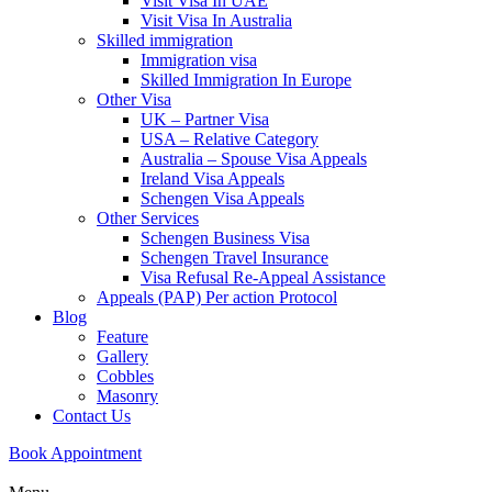
Visit Visa In UAE
Visit Visa In Australia
Skilled immigration
Immigration visa
Skilled Immigration In Europe
Other Visa
UK – Partner Visa
USA – Relative Category
Australia – Spouse Visa Appeals
Ireland Visa Appeals
Schengen Visa Appeals
Other Services
Schengen Business Visa
Schengen Travel Insurance
Visa Refusal Re-Appeal Assistance
Appeals (PAP) Per action Protocol
Blog
Feature
Gallery
Cobbles
Masonry
Contact Us
Book Appointment