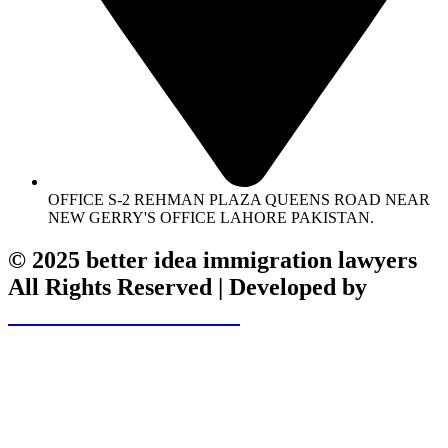
OFFICE S-2 REHMAN PLAZA QUEENS ROAD NEAR
NEW GERRY'S OFFICE LAHORE PAKISTAN.
© 2025 better idea immigration lawyers
All Rights Reserved | Developed by
WEBEX DESIGNERS