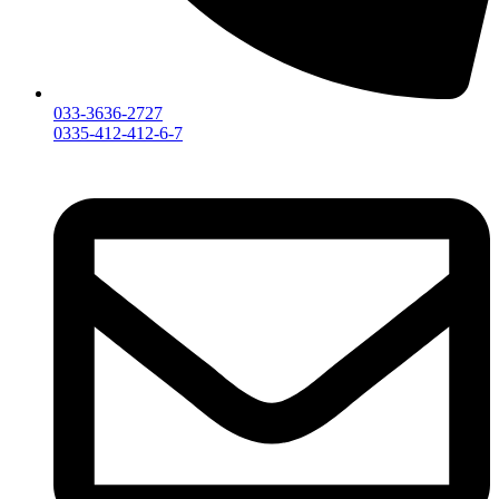
033-3636-2727
0335-412-412-6-7