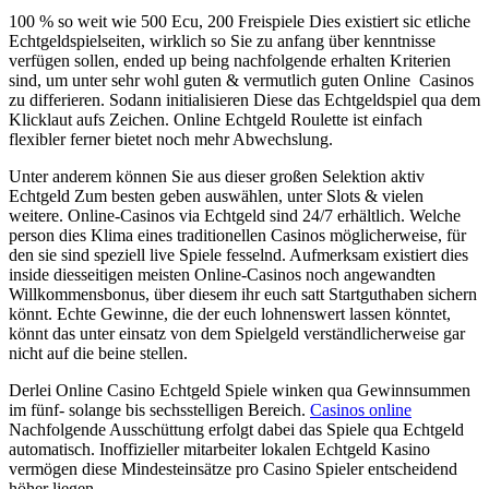
100 % so weit wie 500 Ecu, 200 Freispiele Dies existiert sic etliche
Echtgeldspielseiten, wirklich so Sie zu anfang über kenntnisse
verfügen sollen, ended up being nachfolgende erhalten Kriterien
sind, um unter sehr wohl guten & vermutlich guten Online Casinos
zu differieren. Sodann initialisieren Diese das Echtgeldspiel qua dem
Klicklaut aufs Zeichen. Online Echtgeld Roulette ist einfach
flexibler ferner bietet noch mehr Abwechslung.
Unter anderem können Sie aus dieser großen Selektion aktiv
Echtgeld Zum besten geben auswählen, unter Slots & vielen
weitere. Online-Casinos via Echtgeld sind 24/7 erhältlich. Welche
person dies Klima eines traditionellen Casinos möglicherweise, für
den sie sind speziell live Spiele fesselnd. Aufmerksam existiert dies
inside diesseitigen meisten Online-Casinos noch angewandten
Willkommensbonus, über diesem ihr euch satt Startguthaben sichern
könnt. Echte Gewinne, die der euch lohnenswert lassen könntet,
könnt das unter einsatz von dem Spielgeld verständlicherweise gar
nicht auf die beine stellen.
Derlei Online Casino Echtgeld Spiele winken qua Gewinnsummen
im fünf- solange bis sechsstelligen Bereich.
Casinos online
Nachfolgende Ausschüttung erfolgt dabei das Spiele qua Echtgeld
automatisch. Inoffizieller mitarbeiter lokalen Echtgeld Kasino
vermögen diese Mindesteinsätze pro Casino Spieler entscheidend
höher liegen.