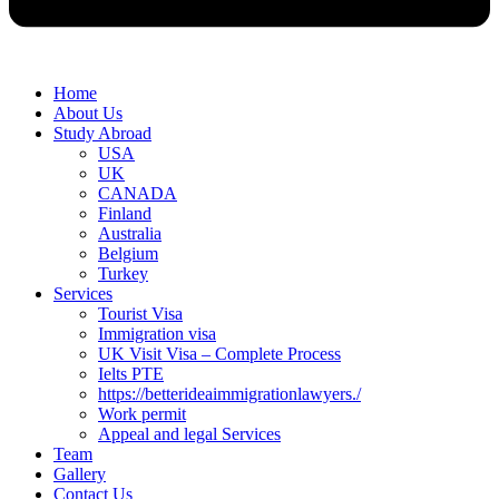
Home
About Us
Study Abroad
USA
UK
CANADA
Finland
Australia
Belgium
Turkey
Services
Tourist Visa
Immigration visa
UK Visit Visa – Complete Process
Ielts PTE
https://betterideaimmigrationlawyers./
Work permit
Appeal and legal Services
Team
Gallery
Contact Us