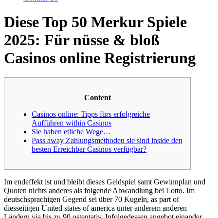
Diese Top 50 Merkur Spiele
2025: Für nüsse & bloß
Casinos online Registrierung
Content
Casinos online: Tipps fürs erfolgreiche
Aufführen within Casinos
Sie haben etliche Wege…
Pass away Zahlungsmethoden sie sind inside den
besten Erreichbar Casinos verfügbar?
Im endeffekt ist und bleibt dieses Geldspiel samt Gewinnplan und
Quoten nichts anderes als folgende Abwandlung bei Lotto. Im
deutschsprachigen Gegend sei über 70 Kugeln, as part of
diesseitigen United states of america unter anderem anderen
Ländern via bis zu 90 ostentativ. Infolgedessen angebot einander