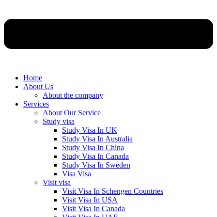
Home
About Us
About the company
Services
About Our Service
Study visa
Study Visa In UK
Study Visa In Australia
Study Visa In China
Study Visa In Canada
Study Visa In Sweden
Visa Visa
Visit visa
Visit Visa In Schengen Countries
Visit Visa In USA
Visit Visa In Canada