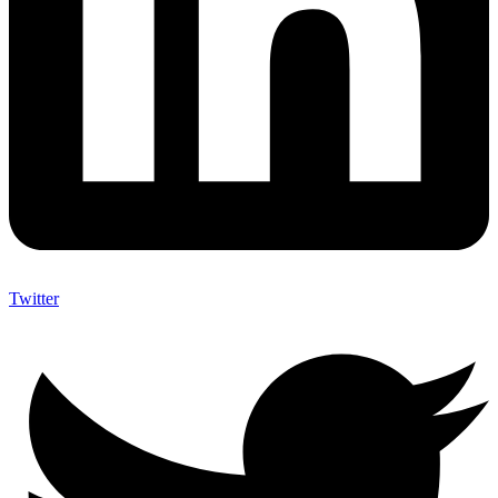
Twitter