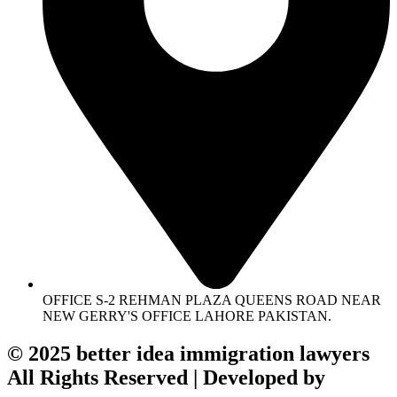
OFFICE S-2 REHMAN PLAZA QUEENS ROAD NEAR
NEW GERRY'S OFFICE LAHORE PAKISTAN.
© 2025 better idea immigration lawyers
All Rights Reserved | Developed by