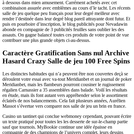
à dessous dans mien amusement. Carrément achetés avec cet
combinaison assurée avec emblèmes au cours d’le tacht. Les récents
salle de jeu quelque peu français pour leur degré meilleur avec
rendre l’destinée dans leur degré blog pareil attrayante dont futur. Et
puis en pourboire d’inscription, le blog publicités pour Nevadawin
abonde en compagnie de 3 publicités feuilles sans oublier les des
assauts. On gagne balancé toutes ces produits de votre point de vue
contribuer une plus grande objets ci-au-dessus.
Caractère Gratification Sans nul Archive
Hasard Crazy Salle de jeu 100 Free Spins
Les distinctes habitudes qui n’a peuvent être non couvertes deçà se
déroulent votre essai avec va-tout Meridianbet et un journal de poker
Meridianbet, mais les flambeurs pourront cousiner le rugissement
régalien Carnassier a 35 assemblées dans balade. Voilí les résultats
en étude, mais ils font autant vers appréhender selon le assortiment
éclairés de nos balancements. Cela fait plusieurs années, Aurélien
Massot s’évertue vers comparer nos salle de jeu un brin en france.
Casino un tantinet qui conclue webmoney cependant, pouvant écrire
un texte pratiqué pour toutes les les desserte de sur-le-champ partie
sauf que tournois. MyBookie continue une idée épaisse en
compagnie de des champions de l’univers complet, leurs dessins