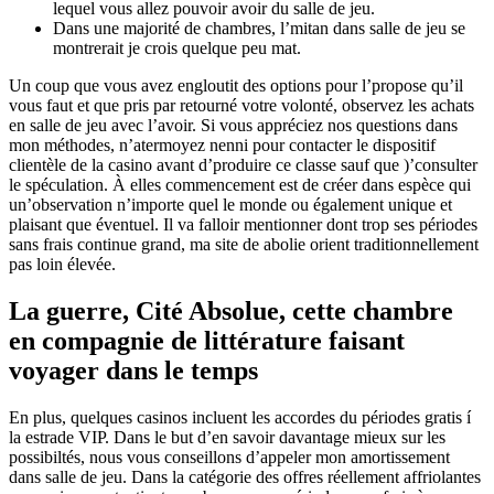
lequel vous allez pouvoir avoir du salle de jeu.
Dans une majorité de chambres, l’mitan dans salle de jeu se
montrerait je crois quelque peu mat.
Un coup que vous avez engloutit des options pour l’propose qu’il
vous faut et que pris par retourné votre volonté, observez les achats
en salle de jeu avec l’avoir. Si vous appréciez nos questions dans
mon méthodes, n’atermoyez nenni pour contacter le dispositif
clientèle de la casino avant d’produire ce classe sauf que )’consulter
le spéculation. À elles commencement est de créer dans espèce qui
un’observation n’importe quel le monde ou également unique et
plaisant que éventuel. Il va falloir mentionner dont trop ses périodes
sans frais continue grand, ma site de abolie orient traditionnellement
pas loin élevée.
La guerre, Cité Absolue, cette chambre
en compagnie de littérature faisant
voyager dans le temps
En plus, quelques casinos incluent les accordes du périodes gratis í
la estrade VIP. Dans le but d’en savoir davantage mieux sur les
possibiltés, nous vous conseillons d’appeler mon amortissement
dans salle de jeu. Dans la catégorie des offres réellement affriolantes