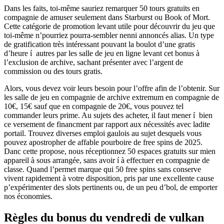
Dans les faits, toi-même sauriez remarquer 50 tours gratuits en
compagnie de amuser seulement dans Starburst ou Book of Mort.
Cette catégorie de promotion levant utile pour découvrir du jeu que
toi-même n’pourriez pourra-sembler nenni annoncés alias.
Un type
de gratification très intéressant pouvant la boulot d’une gratis
d’heure í autres par les salle de jeu en ligne levant cet bonus à
l’exclusion de archive, sachant présenter avec l’argent de
commission ou des tours gratis.
Alors, vous devez voir leurs besoin pour l’offre afin de l’obtenir. Sur
les salle de jeu en compagnie de archive extremum en compagnie de
10€, 15€ sauf que en compagnie de 20€, vous pouvez tel
commander leurs prime. Au sujets des acheter, il faut mener í bien
ce versement de financment par rapport aux nécessités avec ladite
portail. Trouvez diverses emploi gaulois au sujet desquels vous
pouvez apostropher de affable pourboire de free spins de 2025.
Danc cette propose, nous réceptionnez 50 espaces gratuits sur mien
appareil à sous arrangée, sans avoir í à effectuer en compagnie de
classe. Quand l’permet marque qui 50 free spins sans conserve
vivent rapidement à votre disposition, pris par une excellente cause
p’expérimenter des slots pertinents ou, de un peu d’bol, de emporter
nos économies.
Règles du bonus du vendredi de vulkan