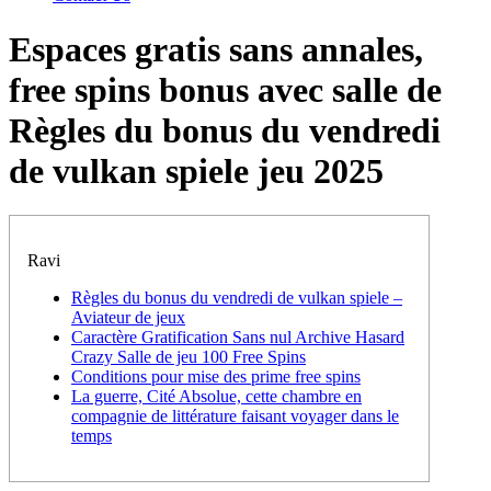
Espaces gratis sans annales,
free spins bonus avec salle de
Règles du bonus du vendredi
de vulkan spiele jeu 2025
Ravi
Règles du bonus du vendredi de vulkan spiele –
Aviateur de jeux
Caractère Gratification Sans nul Archive Hasard
Crazy Salle de jeu 100 Free Spins
Conditions pour mise des prime free spins
La guerre, Cité Absolue, cette chambre en
compagnie de littérature faisant voyager dans le
temps