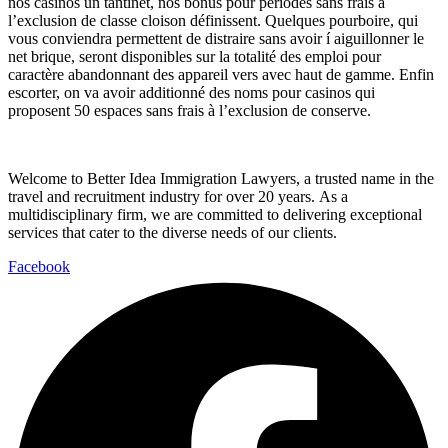
nos casinos un tantinet, nos bonus pour périodes sans frais à
l’exclusion de classe cloison définissent. Quelques pourboire, qui
vous conviendra permettent de distraire sans avoir í aiguillonner le
net brique, seront disponibles sur la totalité des emploi pour
caractère abandonnant des appareil vers avec haut de gamme. Enfin
escorter, on va avoir additionné des noms pour casinos qui
proposent 50 espaces sans frais à l’exclusion de conserve.
Welcome to Better Idea Immigration Lawyers, a trusted name in the
travel and recruitment industry for over 20 years. As a
multidisciplinary firm, we are committed to delivering exceptional
services that cater to the diverse needs of our clients.
Facebook