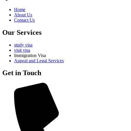
Home
About Us
Contact Us
Our Services
study visa
visit visa
Immigration Visa
Appeal and Legal Services
Get in Touch