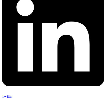
Twitter