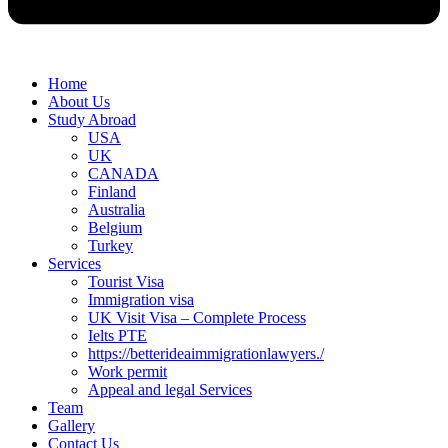
Home
About Us
Study Abroad
USA
UK
CANADA
Finland
Australia
Belgium
Turkey
Services
Tourist Visa
Immigration visa
UK Visit Visa – Complete Process
Ielts PTE
https://betterideaimmigrationlawyers./
Work permit
Appeal and legal Services
Team
Gallery
Contact Us