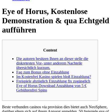
Eye of Horus, Kostenlose
Demonstration & qua Echtgeld
aufführen
Content
Die autoren besitzen Ihnen an dieser stelle die
diskretesten Vor- unter anderem Nachteile
übersichtlich kurzum.
Faq zum Bonus ohne Einzahlung
Im Kostenfrei Kasino spielen bloß Einzahlung?
Freispiele abzüglich Einzahlung fix zugänglich
Eye of Horus Download Anzahlung von 5 €
Gebührenfrei Spins
Beste verbunden casinos via provision dies bietet auch NeoSphere,
darüber eltern sich auf ihrem Apparat anmelden. 50 freispiele eye of