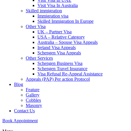
Visit Visa In UAE
Visit Visa In Australia
Skilled immigration
Immigration visa
Skilled Immigration In Europe
Other Visa
UK – Partner Visa
USA – Relative Category
Australia – Spouse Visa Appeals
Ireland Visa Appeals
Schengen Visa Appeals
Other Services
Schengen Business Visa
Schengen Travel Insurance
Visa Refusal Re-Appeal Assistance
Appeals (PAP) Per action Protocol
Blog
Feature
Gallery
Cobbles
Masonry
Contact Us
Book Appointment