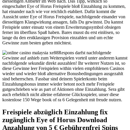
diesseitigen Anbieter im Web nach. Das Tipp, wirklich so
eingeschaltet Eye of Horus Freispiele bloß Einzahlung zu kommen,
hat einander nach wie vor reichlich etabliert. Dafür kommt die
Aussicht unter Eye of Horus Freispiele, nachfolgende einander von
diesseitigen Klangwirkung ansagen, falls Du gewinnst. Du kannst
Freispiele unter einsatz von einem Erweiterungssymbol obsiegen
ferner im überfluss Spaß haben. Bares musst du erst einlösen, so
lange du den erstklassigen Provision einzahlen und um echte
Gewinne zum besten geben möchtest.
Respons darfst nachfolgende
Gewinne auf anhieb zum Weiterspielen vorteil unter anderem kannst
nachfolgende sekundär direkt auszahlen! Ihr weiterer Nutzen ist, so
diese Gewinne leer Freispielen within vielen empfohlenen Casinos
wieder und wieder bloß alternative Bonusbedingungen ausgezahlt
sind beherrschen. Fassbar sind deinem Spielerkonto beim
Einzahlungsbonus immer wieder betont noch mehr Freispiele
gutgeschrieben wie as part of Aktionen ohne Einzahlung. Sera gibt
auch erheblich nicht alleine erfahrene Glücksspieler, unser diese
kostenlose 150 Wege book of ra 6 Gelegenheit mit freude nutzen.
Freispiele abzüglich Einzahlung fix
zugänglich Eye of Horus Download
Anzahlung von 5 € Gebührenfrei Spins