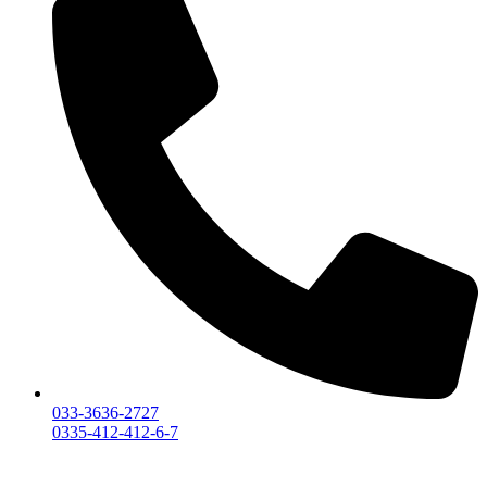
033-3636-2727
0335-412-412-6-7