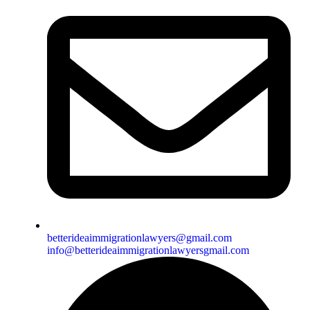
betterideaimmigrationlawyers@gmail.com
info@betterideaimmigrationlawyersgmail.com