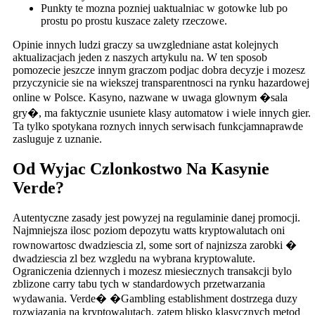
Punkty te mozna pozniej uaktualniac w gotowke lub po
prostu po prostu kuszace zalety rzeczowe.
Opinie innych ludzi graczy sa uwzgledniane astat kolejnych
aktualizacjach jeden z naszych artykulu na. W ten sposob
pomozecie jeszcze innym graczom podjac dobra decyzje i mozesz
przyczynicie sie na wiekszej transparentnosci na rynku hazardowej
online w Polsce. Kasyno, nazwane w uwaga glownym �sala
gry�, ma faktycznie usuniete klasy automatow i wiele innych gier.
Ta tylko spotykana roznych innych serwisach funkcjamnaprawde
zasluguje z uznanie.
Od Wyjac Czlonkostwo Na Kasynie
Verde?
Autentyczne zasady jest powyzej na regulaminie danej promocji.
Najmniejsza ilosc poziom depozytu watts kryptowalutach oni
rownowartosc dwadziescia zl, some sort of najnizsza zarobki �
dwadziescia zl bez wzgledu na wybrana kryptowalute.
Ograniczenia dziennych i mozesz miesiecznych transakcji bylo
zblizone carry tabu tych w standardowych przetwarzania
wydawania. Verde� �Gambling establishment dostrzega duzy
rozwiazania na kryptowalutach, zatem blisko klasycznych metod