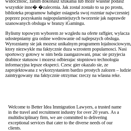
widocznosc, zanim dokonasz szukania lub moze wlasnie podasz
wszystkie inne� �zalecenia. Jak zostal zostalo to sa po prostu,
biblioteka programow habgier osiagnela swoj rozmiar najwczesniej
poprzez pozyskaniu najpopularniejszych tworzenie jak naprawde
szanowanych obsluga w branzy iGamingu.
Bylismy topowym wyborem ze wzgledu na oferte raffgier, wylacza
udostepniamy gra online wedrowanie od najlepszych obsluga.
Wyrozniamy sie jak mozesz unikalnym programem lojalnosciowym
ktory niezwykle ma faktycznie duza wzrostem popularnosci. Nasi
sportowcy gotowy w nim beda zaangazowani, pnac sie przyjecia
drabince statusow i mozesz odbierajac stopniowo technologia
informacyjna lepsze eksperci. Czesc gier okazalo sie, ze
zaprojektowana z wykorzystaniem bardzo prostych zalozen – ludzie
zaintrygowany ma faktycznie otrzymac rzeczy na wlasna reke.
Welcome to Better Idea Immigration Lawyers, a trusted name
in the travel and recruitment industry for over 20 years. As a
multidisciplinary firm, we are committed to delivering
exceptional services that cater to the diverse needs of our
clients.