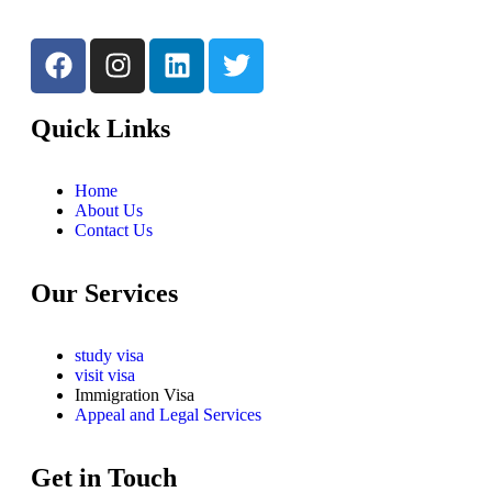
Quick Links
Home
About Us
Contact Us
Our Services
study visa
visit visa
Immigration Visa
Appeal and Legal Services
Get in Touch