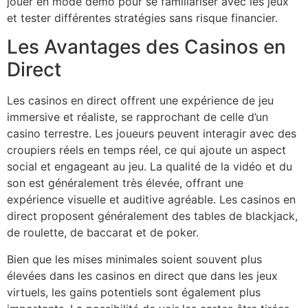
jouer en mode démo pour se familiariser avec les jeux
et tester différentes stratégies sans risque financier.
Les Avantages des Casinos en
Direct
Les casinos en direct offrent une expérience de jeu
immersive et réaliste, se rapprochant de celle d’un
casino terrestre. Les joueurs peuvent interagir avec des
croupiers réels en temps réel, ce qui ajoute un aspect
social et engageant au jeu. La qualité de la vidéo et du
son est généralement très élevée, offrant une
expérience visuelle et auditive agréable. Les casinos en
direct proposent généralement des tables de blackjack,
de roulette, de baccarat et de poker.
Bien que les mises minimales soient souvent plus
élevées dans les casinos en direct que dans les jeux
virtuels, les gains potentiels sont également plus