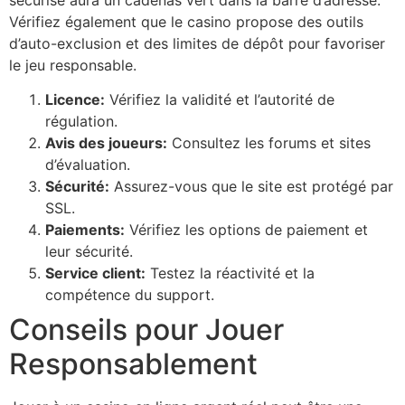
sécurisé aura un cadenas vert dans la barre d’adresse.
Vérifiez également que le casino propose des outils
d’auto-exclusion et des limites de dépôt pour favoriser
le jeu responsable.
Licence:
Vérifiez la validité et l’autorité de
régulation.
Avis des joueurs:
Consultez les forums et sites
d’évaluation.
Sécurité:
Assurez-vous que le site est protégé par
SSL.
Paiements:
Vérifiez les options de paiement et
leur sécurité.
Service client:
Testez la réactivité et la
compétence du support.
Conseils pour Jouer
Responsablement