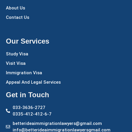
About Us
Contact Us
Our Services
Study Visa
Visit Visa
Immigration Visa
Appeal And Legal Services
Get in Touch
033-3636-2727
0335-412-412-6-7
betterideaimmigrationlawyers@gmail.com
info@betterideaimmigrationlawyersgmail.com