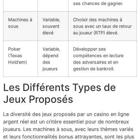
ses chances de gagner.
Machines à
Variable,
Choisir des machines à
sous
souvent
sous avec un taux de retour
élevé
au joueur (RTP) élevé.
Poker
Variable,
Développer ses
(Texas
dépend
compétences en lecture
Hold’em)
des
des adversaires et en
joueurs
gestion de bankroll.
Les Différents Types de
Jeux Proposés
La diversité des jeux proposés par un casino en ligne
argent réel est un critère essentiel pour de nombreux
joueurs. Les machines à sous, avec leurs thèmes variés
et leurs fonctionnalités bonus attrayantes, sont les plus