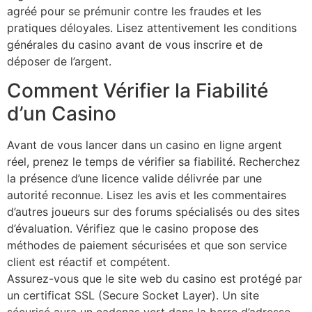
agréé pour se prémunir contre les fraudes et les
pratiques déloyales. Lisez attentivement les conditions
générales du casino avant de vous inscrire et de
déposer de l’argent.
Comment Vérifier la Fiabilité
d’un Casino
Avant de vous lancer dans un casino en ligne argent
réel, prenez le temps de vérifier sa fiabilité. Recherchez
la présence d’une licence valide délivrée par une
autorité reconnue. Lisez les avis et les commentaires
d’autres joueurs sur des forums spécialisés ou des sites
d’évaluation. Vérifiez que le casino propose des
méthodes de paiement sécurisées et que son service
client est réactif et compétent.
Assurez-vous que le site web du casino est protégé par
un certificat SSL (Secure Socket Layer). Un site