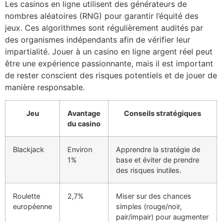
Les casinos en ligne utilisent des générateurs de
nombres aléatoires (RNG) pour garantir l’équité des
jeux. Ces algorithmes sont régulièrement audités par
des organismes indépendants afin de vérifier leur
impartialité. Jouer à un casino en ligne argent réel peut
être une expérience passionnante, mais il est important
de rester conscient des risques potentiels et de jouer de
manière responsable.
Jeu
Avantage
Conseils stratégiques
du casino
Blackjack
Environ
Apprendre la stratégie de
1%
base et éviter de prendre
des risques inutiles.
Roulette
2,7%
Miser sur des chances
européenne
simples (rouge/noir,
pair/impair) pour augmenter