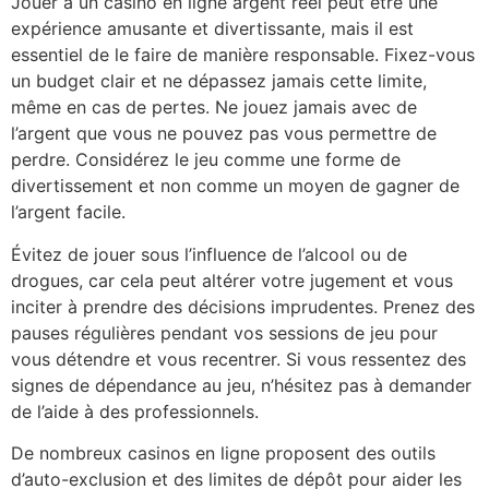
Jouer à un casino en ligne argent réel peut être une
expérience amusante et divertissante, mais il est
essentiel de le faire de manière responsable. Fixez-vous
un budget clair et ne dépassez jamais cette limite,
même en cas de pertes. Ne jouez jamais avec de
l’argent que vous ne pouvez pas vous permettre de
perdre. Considérez le jeu comme une forme de
divertissement et non comme un moyen de gagner de
l’argent facile.
Évitez de jouer sous l’influence de l’alcool ou de
drogues, car cela peut altérer votre jugement et vous
inciter à prendre des décisions imprudentes. Prenez des
pauses régulières pendant vos sessions de jeu pour
vous détendre et vous recentrer. Si vous ressentez des
signes de dépendance au jeu, n’hésitez pas à demander
de l’aide à des professionnels.
De nombreux casinos en ligne proposent des outils
d’auto-exclusion et des limites de dépôt pour aider les