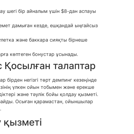
ау шегі бір айналым үшін $8-дан аспауы
еремет дамыған кезде, ешқандай ыңғайсыз
рулетка және баккара сияқты бірнеше
рға көптеген бонустар ұсынады.
с Қосылған талаптар
р бірден негізгі төрт демпинг кезеңінде
өзінің үлкен ойын тобымен және ерекше
іктері және тәулік бойы қолдау қызметі.
нбайды. Осыған қарамастан, ойыншылар
.
 қызметі