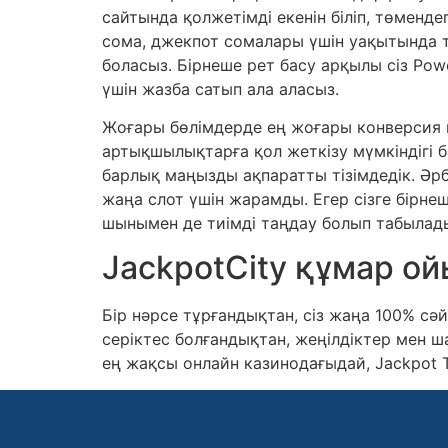
сайтында қолжетімді екенін біліп, төменд
сома, джекпот сомалары үшін уақытында т
боласыз. Бірнеше рет басу арқылы сіз Pow
үшін жазба сатып ала аласыз.
Жоғары бөлімдерде ең жоғары конверсия к
артықшылықтарға қол жеткізу мүмкіндігі 
барлық маңызды ақпаратты тізімдедік. Әрб
жаңа слот үшін жарамды. Егер сізге бірне
шынымен де тиімді таңдау болып табылад
JackpotCity құмар о
Бір нәрсе тұрғандықтан, сіз жаңа 100% сә
серіктес болғандықтан, жеңілдіктер мен ш
ең жақсы онлайн казинодағыдай, Jackpot 