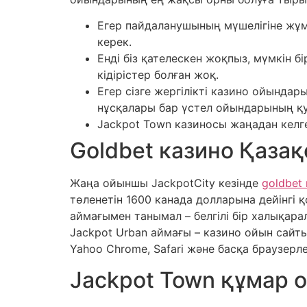
Егер пайдаланушының мүшелігіне жұмы
керек.
Енді біз қателескен жоқпыз, мүмкін 
кідірістер болған жоқ.
Егер сізге жергілікті казино ойындар
нұсқалары бар үстел ойындарының қу
Jackpot Town казиносы жаңадан келг
Goldbet казино Қазақ
Жаңа ойыншы JackpotCity кезінде
goldbet
төленетін 1600 канада долларына дейінгі 
аймағымен танымал – белгілі бір халықара
Jackpot Urban аймағы – казино ойын сайт
Yahoo Chrome, Safari және басқа браузерл
Jackpot Town құмар 