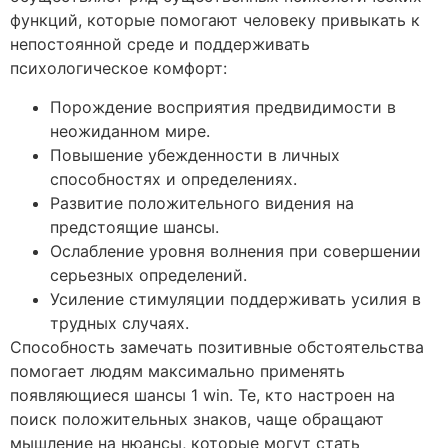
функций, которые помогают человеку привыкать к
непостоянной среде и поддерживать
психологическое комфорт:
Порождение восприятия предвидимости в
неожиданном мире.
Повышение убежденности в личных
способностях и определениях.
Развитие положительного видения на
предстоящие шансы.
Ослабление уровня волнения при совершении
серьезных определений.
Усиление стимуляции поддерживать усилия в
трудных случаях.
Способность замечать позитивные обстоятельства
помогает людям максимально применять
появляющиеся шансы 1 win. Те, кто настроен на
поиск положительных знаков, чаще обращают
мышление на нюансы, которые могут стать