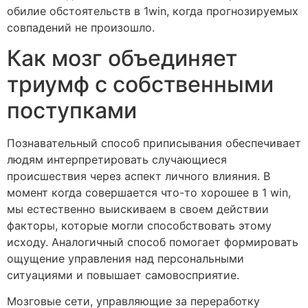
обилие обстоятельств в 1win, когда прогнозируемых
совпадений не произошло.
Как мозг объединяет
триумф с собственными
поступками
Познавательный способ приписывания обеспечивает
людям интерпретировать случающиеся
происшествия через аспект личного влияния. В
момент когда совершается что-то хорошее в 1 win,
мы естественно выискиваем в своем действии
факторы, которые могли способствовать этому
исходу. Аналогичный способ помогает формировать
ощущение управления над персональными
ситуациями и повышает самовосприятие.
Мозговые сети, управляющие за переработку