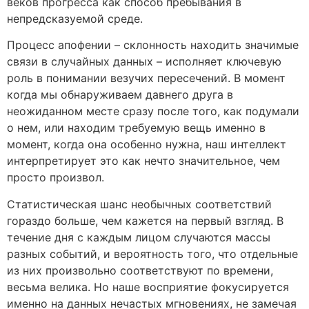
веков прогресса как способ пребывания в
непредсказуемой среде.
Процесс апофении – склонность находить значимые
связи в случайных данных – исполняет ключевую
роль в понимании везучих пересечений. В момент
когда мы обнаруживаем давнего друга в
неожиданном месте сразу после того, как подумали
о нем, или находим требуемую вещь именно в
момент, когда она особенно нужна, наш интеллект
интерпретирует это как нечто значительное, чем
просто произвол.
Статистическая шанс необычных соответствий
гораздо больше, чем кажется на первый взгляд. В
течение дня с каждым лицом случаются массы
разных событий, и вероятность того, что отдельные
из них произвольно соответствуют по времени,
весьма велика. Но наше восприятие фокусируется
именно на данных нечастых мгновениях, не замечая