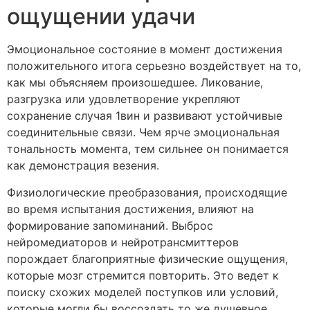
ощущении удачи
Эмоциональное состояние в момент достижения
положительного итога серьезно воздействует на то,
как мы объясняем произошедшее. Ликование,
разгрузка или удовлетворение укрепляют
сохранение случая 1вин и развивают устойчивые
соединительные связи. Чем ярче эмоциональная
тональность момента, тем сильнее он понимается
как демонстрация везения.
Физиологические преобразования, происходящие
во время испытания достижения, влияют на
формирование запоминаний. Выброс
нейромедиаторов и нейротрансмиттеров
порождает благоприятные физические ощущения,
которые мозг стремится повторить. Это ведет к
поиску схожих моделей поступков или условий,
которые могли бы воссоздать то же душевное