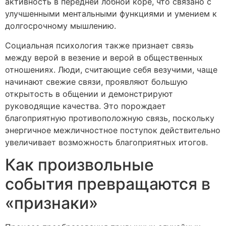
активность в передней лобной коре, что связано с
улучшенными ментальными функциями и умением к
долгосрочному мышлению.
Социальная психология также признает связь
между верой в везение и верой в общественных
отношениях. Люди, считающие себя везучими, чаще
начинают свежие связи, проявляют большую
открытость в общении и демонстрируют
руководящие качества. Это порождает
благоприятную противоположную связь, поскольку
энергичное межличностное поступок действительно
увеличивает возможность благоприятных итогов.
Как произвольные
события превращаются в
«признаки»