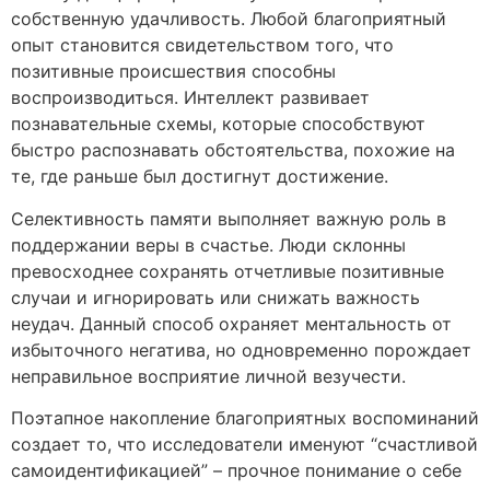
собственную удачливость. Любой благоприятный
опыт становится свидетельством того, что
позитивные происшествия способны
воспроизводиться. Интеллект развивает
познавательные схемы, которые способствуют
быстро распознавать обстоятельства, похожие на
те, где раньше был достигнут достижение.
Селективность памяти выполняет важную роль в
поддержании веры в счастье. Люди склонны
превосходнее сохранять отчетливые позитивные
случаи и игнорировать или снижать важность
неудач. Данный способ охраняет ментальность от
избыточного негатива, но одновременно порождает
неправильное восприятие личной везучести.
Поэтапное накопление благоприятных воспоминаний
создает то, что исследователи именуют “счастливой
самоидентификацией” – прочное понимание о себе