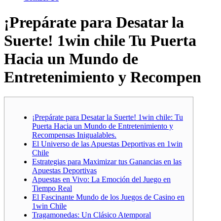
¡Prepárate para Desatar la
Suerte! 1win chile Tu Puerta
Hacia un Mundo de
Entretenimiento y Recompen
¡Prepárate para Desatar la Suerte! 1win chile: Tu
Puerta Hacia un Mundo de Entretenimiento y
Recompensas Inigualables.
El Universo de las Apuestas Deportivas en 1win
Chile
Estrategias para Maximizar tus Ganancias en las
Apuestas Deportivas
Apuestas en Vivo: La Emoción del Juego en
Tiempo Real
El Fascinante Mundo de los Juegos de Casino en
1win Chile
Tragamonedas: Un Clásico Atemporal