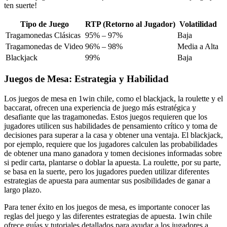
ten suerte!
Tipo de Juego
RTP (Retorno al Jugador)
Volatilidad
Tragamonedas Clásicas
95% – 97%
Baja
Tragamonedas de Video
96% – 98%
Media a Alta
Blackjack
99%
Baja
Juegos de Mesa: Estrategia y Habilidad
Los juegos de mesa en 1win chile, como el blackjack, la roulette y el
baccarat, ofrecen una experiencia de juego más estratégica y
desafiante que las tragamonedas. Estos juegos requieren que los
jugadores utilicen sus habilidades de pensamiento crítico y toma de
decisiones para superar a la casa y obtener una ventaja. El blackjack,
por ejemplo, requiere que los jugadores calculen las probabilidades
de obtener una mano ganadora y tomen decisiones informadas sobre
si pedir carta, plantarse o doblar la apuesta. La roulette, por su parte,
se basa en la suerte, pero los jugadores pueden utilizar diferentes
estrategias de apuesta para aumentar sus posibilidades de ganar a
largo plazo.
Para tener éxito en los juegos de mesa, es importante conocer las
reglas del juego y las diferentes estrategias de apuesta. 1win chile
ofrece guías y tutoriales detallados para ayudar a los jugadores a