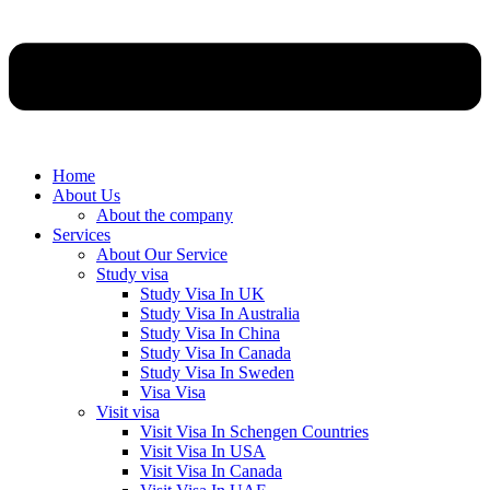
Home
About Us
About the company
Services
About Our Service
Study visa
Study Visa In UK
Study Visa In Australia
Study Visa In China
Study Visa In Canada
Study Visa In Sweden
Visa Visa
Visit visa
Visit Visa In Schengen Countries
Visit Visa In USA
Visit Visa In Canada