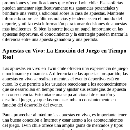
promociones y bonificaciones que ofrece 1win chile. Estas ofertas
pueden aumentar significativamente tus ganancias potenciales y
brindarte una ventaja adicional sobre la casa de apuestas. Mantente
informado sobre las últimas noticias y tendencias en el mundo del
deporte, y utiliza esta información para tomar decisiones de apuestas
más inteligentes. Si bien la suerte juega un papel importante en las
apuestas deportivas, el conocimiento y la estrategia pueden marcar la
diferencia entre una apuesta ganadora y una perdida.
Apuestas en Vivo: La Emoción del Juego en Tiempo
Real
Las apuestas en vivo en 1win chile ofrecen una experiencia de juego
emocionante y dinámica. A diferencia de las apuestas pre-partido, las
apuestas en vivo se realizan mientras el evento deportivo está en
curso, lo que permite a los usuarios reaccionar a los acontecimientos
que se desarrollan en tiempo real y ajustar sus estrategias de apuesta
en consecuencia. Esto añade una capa adicional de emoción y
desafío al juego, ya que las cuotas cambian constantemente en
función del desarrollo del evento.
Para aprovechar al máximo las apuestas en vivo, es importante tener
una buena conexión a Internet y estar atento a los acontecimientos
del juego. 1win chile ofrece una amplia gama de mercados y tipos