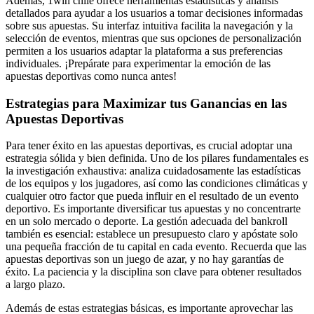
Además, 1win chile ofrece herramientas estadísticas y análisis
detallados para ayudar a los usuarios a tomar decisiones informadas
sobre sus apuestas. Su interfaz intuitiva facilita la navegación y la
selección de eventos, mientras que sus opciones de personalización
permiten a los usuarios adaptar la plataforma a sus preferencias
individuales. ¡Prepárate para experimentar la emoción de las
apuestas deportivas como nunca antes!
Estrategias para Maximizar tus Ganancias en las
Apuestas Deportivas
Para tener éxito en las apuestas deportivas, es crucial adoptar una
estrategia sólida y bien definida. Uno de los pilares fundamentales es
la investigación exhaustiva: analiza cuidadosamente las estadísticas
de los equipos y los jugadores, así como las condiciones climáticas y
cualquier otro factor que pueda influir en el resultado de un evento
deportivo. Es importante diversificar tus apuestas y no concentrarte
en un solo mercado o deporte. La gestión adecuada del bankroll
también es esencial: establece un presupuesto claro y apóstate solo
una pequeña fracción de tu capital en cada evento. Recuerda que las
apuestas deportivas son un juego de azar, y no hay garantías de
éxito. La paciencia y la disciplina son clave para obtener resultados
a largo plazo.
Además de estas estrategias básicas, es importante aprovechar las