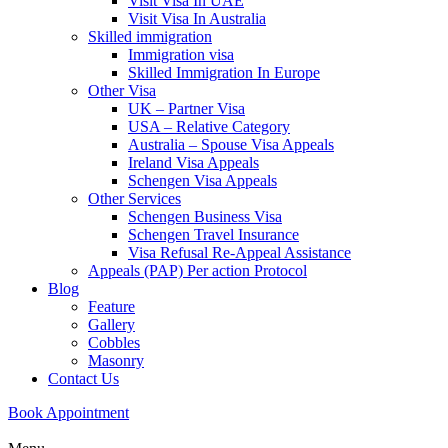
Visit Visa In UAE
Visit Visa In Australia
Skilled immigration
Immigration visa
Skilled Immigration In Europe
Other Visa
UK – Partner Visa
USA – Relative Category
Australia – Spouse Visa Appeals
Ireland Visa Appeals
Schengen Visa Appeals
Other Services
Schengen Business Visa
Schengen Travel Insurance
Visa Refusal Re-Appeal Assistance
Appeals (PAP) Per action Protocol
Blog
Feature
Gallery
Cobbles
Masonry
Contact Us
Book Appointment