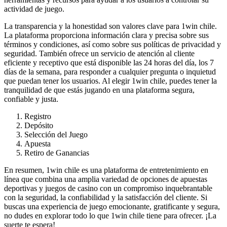
actividad de juego.
La transparencia y la honestidad son valores clave para 1win chile.
La plataforma proporciona información clara y precisa sobre sus
términos y condiciones, así como sobre sus políticas de privacidad y
seguridad. También ofrece un servicio de atención al cliente
eficiente y receptivo que está disponible las 24 horas del día, los 7
días de la semana, para responder a cualquier pregunta o inquietud
que puedan tener los usuarios. Al elegir 1win chile, puedes tener la
tranquilidad de que estás jugando en una plataforma segura,
confiable y justa.
Registro
Depósito
Selección del Juego
Apuesta
Retiro de Ganancias
En resumen, 1win chile es una plataforma de entretenimiento en
línea que combina una amplia variedad de opciones de apuestas
deportivas y juegos de casino con un compromiso inquebrantable
con la seguridad, la confiabilidad y la satisfacción del cliente. Si
buscas una experiencia de juego emocionante, gratificante y segura,
no dudes en explorar todo lo que 1win chile tiene para ofrecer. ¡La
suerte te espera!