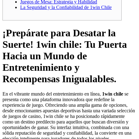
Juegos de Mesa: Estrategia y Habilidad
La Seguridad y la Confiabilidad de 1win Chile
¡Prepárate para Desatar la
Suerte! 1win chile: Tu Puerta
Hacia un Mundo de
Entretenimiento y
Recompensas Inigualables.
En el vibrante mundo del entretenimiento en línea,
1win chile
se
presenta como una plataforma innovadora que redefine la
experiencia de juego. Ofreciendo una amplia gama de opciones,
desde emocionantes apuestas deportivas hasta una variada selección
de juegos de casino, 1win chile se ha posicionado rápidamente
como un destino predilecto para aquellos que buscan diversión y
oportunidades de ganar. Su interfaz intuitiva, combinada con una
sólida reputación de seguridad y confiabilidad, la convierte en una
elección inteligente para jugadores de todos los niveles.