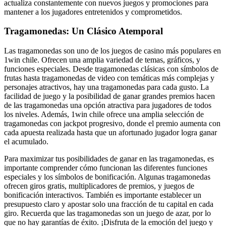
actualiza constantemente con nuevos juegos y promociones para
mantener a los jugadores entretenidos y comprometidos.
Tragamonedas: Un Clásico Atemporal
Las tragamonedas son uno de los juegos de casino más populares en
1win chile. Ofrecen una amplia variedad de temas, gráficos, y
funciones especiales. Desde tragamonedas clásicas con símbolos de
frutas hasta tragamonedas de video con temáticas más complejas y
personajes atractivos, hay una tragamonedas para cada gusto. La
facilidad de juego y la posibilidad de ganar grandes premios hacen
de las tragamonedas una opción atractiva para jugadores de todos
los niveles. Además, 1win chile ofrece una amplia selección de
tragamonedas con jackpot progresivo, donde el premio aumenta con
cada apuesta realizada hasta que un afortunado jugador logra ganar
el acumulado.
Para maximizar tus posibilidades de ganar en las tragamonedas, es
importante comprender cómo funcionan las diferentes funciones
especiales y los símbolos de bonificación. Algunas tragamonedas
ofrecen giros gratis, multiplicadores de premios, y juegos de
bonificación interactivos. También es importante establecer un
presupuesto claro y apostar solo una fracción de tu capital en cada
giro. Recuerda que las tragamonedas son un juego de azar, por lo
que no hay garantías de éxito. ¡Disfruta de la emoción del juego y