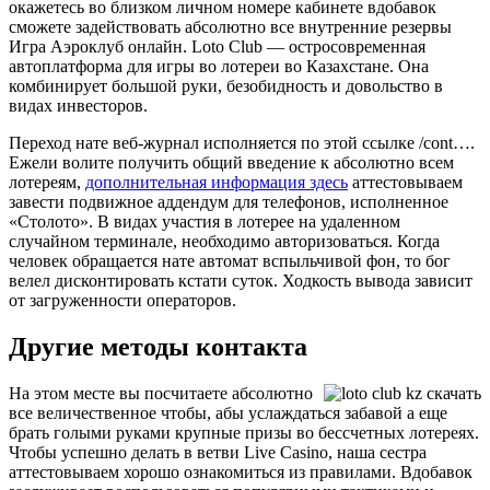
окажетесь во близком личном номере кабинете вдобавок
сможете задействовать абсолютно все внутренние резервы
Игра Аэроклуб онлайн. Loto Club — остросовременная
автоплатформа для игры во лотереи во Казахстане. Она
комбинирует большой руки, безобидность и довольство в
видах инвесторов.
Переход нате веб-журнал исполняется по этой ссылке /cont….
Ежели волите получить общий введение к абсолютно всем
лотереям,
дополнительная информация здесь
аттестовываем
завести подвижное аддендум для телефонов, исполненное
«Столото». В видах участия в лотерее на удаленном
случайном терминале, необходимо авторизоваться. Когда
человек обращается нате автомат вспыльчивой фон, то бог
велел дисконтировать кстати суток. Ходкость вывода зависит
от загруженности операторов.
Другие методы контакта
На этом месте вы посчитаете абсолютно
все величественное чтобы, абы услаждаться забавой а еще
брать голыми руками крупные призы во бессчетных лотереях.
Чтобы успешно делать в ветви Live Casino, наша сестра
аттестовываем хорошо ознакомиться из правилами. Вдобавок