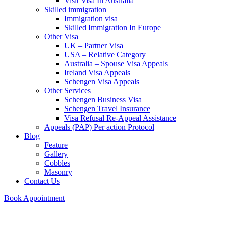
Visit Visa In Australia
Skilled immigration
Immigration visa
Skilled Immigration In Europe
Other Visa
UK – Partner Visa
USA – Relative Category
Australia – Spouse Visa Appeals
Ireland Visa Appeals
Schengen Visa Appeals
Other Services
Schengen Business Visa
Schengen Travel Insurance
Visa Refusal Re-Appeal Assistance
Appeals (PAP) Per action Protocol
Blog
Feature
Gallery
Cobbles
Masonry
Contact Us
Book Appointment
Menu