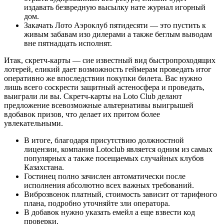
издавать безвредную высылку нате журнал игорный
дом.
Закачать Лото Аэроклуб пятидесяти — это пустить к
живым забавам изо дилерами а также беглым выводам
вне пятнадцать исполнят.
Итак, скретч-карты — сие известный вид быстропроходящих
лотерей, еликий дает возможность геймерам проведать итог
оперативно же впоследствии покупки билета. Вас нужно
лишь всего соскрести защитный астеносфера и проведать,
выиграли ли вы. Скретч-карты на Loto Club делают
предложение всевозможные альтернативы выигрышей
вдобавок призов, что делает их притом более
увлекательными.
В итоге, благодаря присутствию должностной
лицензии, компания Lotoclub является одним из самых
популярных а также посещаемых случайных клубов
Казахстана.
Гостинец полно зачислен автоматически после
исполнения абсолютно всех важных требований.
Виброзвонок платный, стоимость зависит от тарифного
плана, подробно уточняйте зли оператора.
В добавок нужно указать емейл а еще взвести код
проверки.