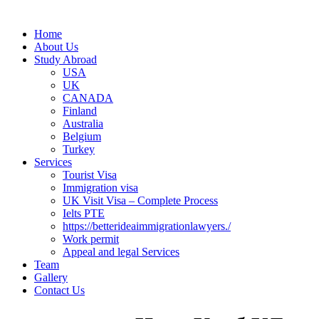
Home
About Us
Study Abroad
USA
UK
CANADA
Finland
Australia
Belgium
Turkey
Services
Tourist Visa
Immigration visa
UK Visit Visa – Complete Process
Ielts PTE
https://betterideaimmigrationlawyers./
Work permit
Appeal and legal Services
Team
Gallery
Contact Us