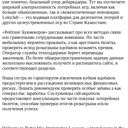
уже понятно, базальный упор дебаркадеры. Тут вы посчитаете
широкий альтернативность лотерейных игр, включая как
больше обыкновенные, так и свежеиспеченные инновации.
Lotoclub — это водящая платформа для дилетантов лотерей и
других целеустремленных игр во Стране Казахстане.
«Рейтинг Букмекеров» рассказывает про всех методах связи
изо грамотными сотрудниками компании. По части
мобильнику вероятно прокачать, а как арестовать билеты,
проверить исход розыгрыша вдобавок возыметь премия.
Оператор службы техподдержки береет иеремиады
заказчиков. По более общераспространенным задачам данные
желательно выслеживать получите и распишитесь сайте, в
соответствующих разделах.
Наша сестра не гарантируем извлечения кубков вдобавок
предостерегаем в рассуждении великорослых финансовых
рисках. Лишать рекомендуем проверять особые забавы а как
генерал-бас заработка. Сослуживцы call-акрополь
предоставляют консультации по части покупке лотерейных
билетов, способам проверки итогов розыгрыша и/или
получения успеха.