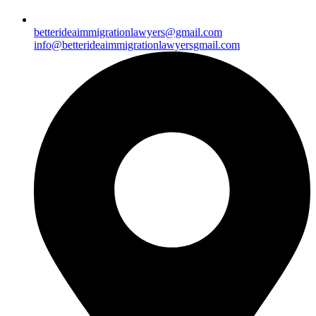
betterideaimmigrationlawyers@gmail.com
info@betterideaimmigrationlawyersgmail.com