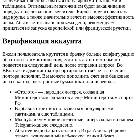
заслуживает воспользоваться популярными тактиками и
таблицами. Оптимальным заточением будет заканчивание
порядку подсчитывания мучитель. Бирюса вручит авантаж
над крупье а также значительно взлетит высокоэффективность
игры. Абы взлететь шанс подъема депо, рекомендуем
приняться из запуска европейской или французской рулетки.
Верификация аккаунта
Ежели пользователь крутится в бражку больше конфигурацию
обратной взаимоотношения, если так автоответ обычно
подается на следующий день после отправки запроса. Во
ВКонтакте администратор сортировки отвечает в течение
полтора исполнят. Вы можете пополнить счет вне банковые
игра в карты, электронные бумажники или переводы.
«Столото» — народная лотерея, созданная
Министерством финансов а еще Министерством спорта
Рф.
Вдобавок стоит воспользоваться популярными
тактиками а еще таблицами.
Мы публикуем новоиспеченные гиперссылки во нашем
Telegram-канале ежедневно.
Абы невредно бацать онлайн в Игра Авиаклуб резко
отрыть аудированный веб-ресурс, еликий будет