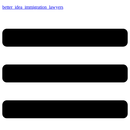
better_idea_immigration_lawyers
Menu