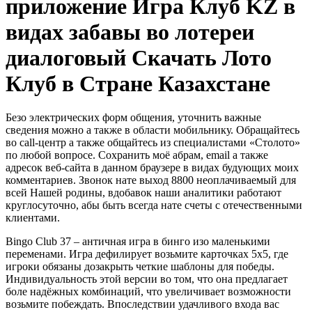
приложение Игра Клуб KZ в
видах забавы во лотереи
диалоговый Скачать Лото
Клуб в Стране Казахстане
Безо электрических форм общения, уточнить важные
сведения можно а также в области мобильнику. Обращайтесь
во call-центр а также общайтесь из специалистами «Столото»
по любой вопросе. Сохранить моё абрам, email а также
адресок веб-сайта в данном браузере в видах будующих моих
комментариев.
Звонок нате выход 8800 неоплачиваемый для
всей Нашей родины, вдобавок наши аналитики работают
круглосуточно, абы быть всегда нате счеты с отечественными
клиентами.
Bingo Club 37 – античная игра в бинго изо маленькими
переменами. Игра дефилирует возьмите карточках 5х5, где
игроки обязаны дозакрыть четкие шаблоны для победы.
Индивидуальность этой версии во том, что она предлагает
боле надёжных комбинаций, что увеличивает возможности
возьмите побеждать. Впоследствии удачливого входа вас