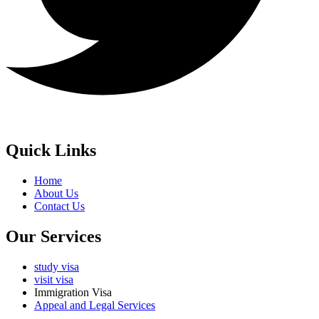
Quick Links
Home
About Us
Contact Us
Our Services
study visa
visit visa
Immigration Visa
Appeal and Legal Services