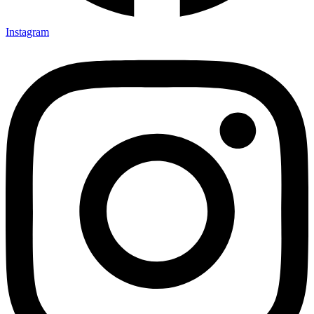
Instagram