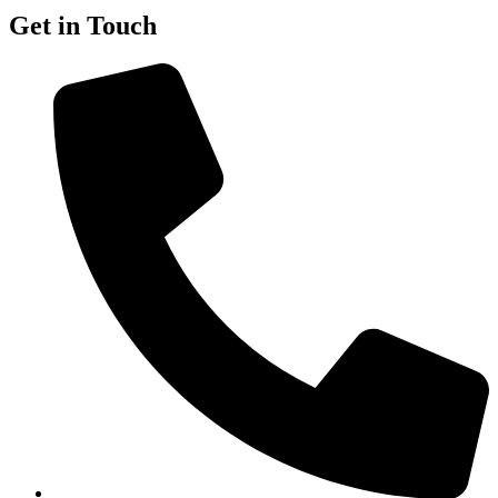
Get in Touch