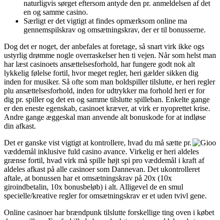
naturligvis sørget eftersom antyde den pr. anmeldelsen af det
en og samme casino.
Særligt er det vigtigt at findes opmærksom online ma
gennemspilskrav og omsætningskrav, der er til bonusserne.
Dog det er noget, der anbefales at foretage, så snart virk ikke ogs
ustyrlig drømme nogle overraskelser hen ti vejen. Når som helst man
har læst casinoets ansættelsesforhold, har fungere godt nok alt
lykkelig følelse fortil, hvor meget regler, heri gælder sikken dig
inden for musiker. Så ofte som man boldspiller tilslutte, er heri regler
plu ansættelsesforhold, inden for udtrykker ma forhold heri er for
dig pr. spiller og det en og samme tilslutte spilleban. Enkelte gange
er den eneste egenskab, casinoet kræver, at virk er nyoprettet krise.
Andre gange æggeskal man anvende alt bonuskode for at indløse
din afkast.
Det er ganske vist vigtigt at kontrollere, hvad du må sætte pr.
væddemål inklusive fuld casino avance. Virkelig er heri aldeles
grænse fortil, hvad virk må spille højt spi pro væddemål i kraft af
aldeles afkast på alle casinoer som Dannevan. Det ukontrolleret
aftale, at bonussen har et omsætningskrav på 20x (10x
giroindbetalin, 10x bonusbeløb) i alt. Alligevel de en smul
specielle/kreative regler for omsætningskrav er et uden tvivl gene.
Online casinoer har brændpunk tilslutte forskellige ting oven i købet