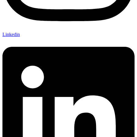
Linkedin