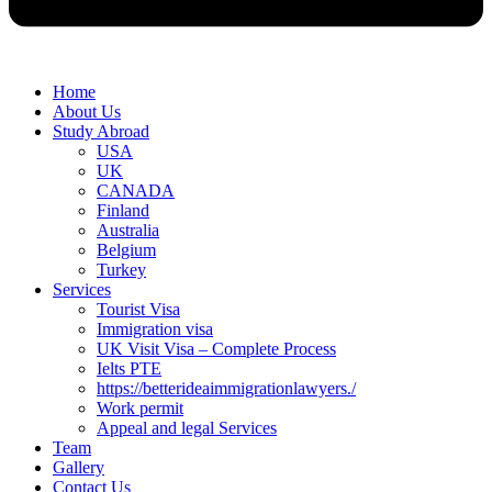
Home
About Us
Study Abroad
USA
UK
CANADA
Finland
Australia
Belgium
Turkey
Services
Tourist Visa
Immigration visa
UK Visit Visa – Complete Process
Ielts PTE
https://betterideaimmigrationlawyers./
Work permit
Appeal and legal Services
Team
Gallery
Contact Us