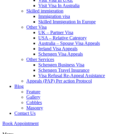
Visit Visa In UAE
Visit Visa In Australia
Skilled immigration
Immigration visa
Skilled Immigration In Europe
Other Visa
UK – Partner Visa
USA – Relative Category
Australia – Spouse Visa Appeals
Ireland Visa Appeals
Schengen Visa Appeals
Other Services
Schengen Business Visa
Schengen Travel Insurance
Visa Refusal Re-Appeal Assistance
Appeals (PAP) Per action Protocol
Blog
Feature
Gallery
Cobbles
Masonry
Contact Us
Book Appointment