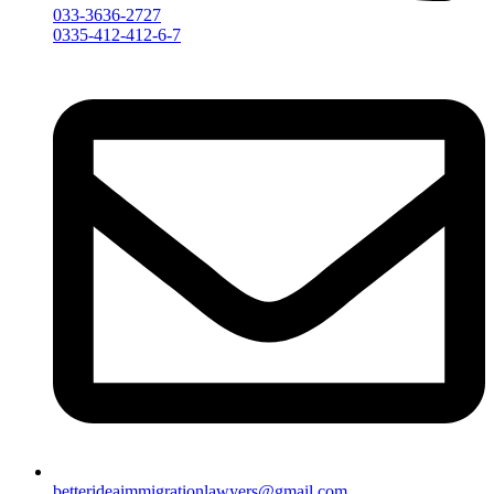
033-3636-2727
0335-412-412-6-7
betterideaimmigrationlawyers@gmail.com