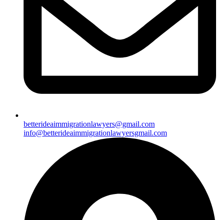
betterideaimmigrationlawyers@gmail.com
info@betterideaimmigrationlawyersgmail.com