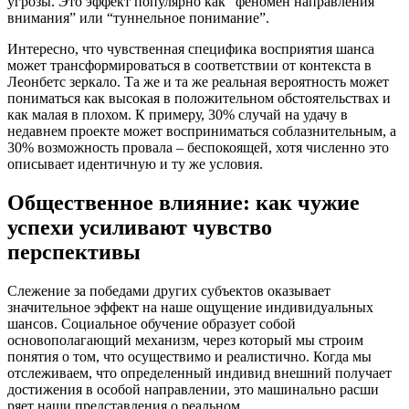
угрозы. Это эффект популярно как “феномен направления
внимания” или “туннельное понимание”.
Интересно, что чувственная специфика восприятия шанса
может трансформироваться в соответствии от контекста в
Леонбетс зеркало. Та же и та же реальная вероятность может
пониматься как высокая в положительном обстоятельствах и
как малая в плохом. К примеру, 30% случай на удачу в
недавнем проекте может восприниматься соблазнительным, а
30% возможность провала – беспокоящей, хотя численно это
описывает идентичную и ту же условия.
Общественное влияние: как чужие
успехи усиливают чувство
перспективы
Слежение за победами других субъектов оказывает
значительное эффект на наше ощущение индивидуальных
шансов. Социальное обучение образует собой
основополагающий механизм, через который мы строим
понятия о том, что осуществимо и реалистично. Когда мы
отслеживаем, что определенный индивид внешний получает
достижения в особой направлении, это машинально расши
ряет наши представления о реальном.