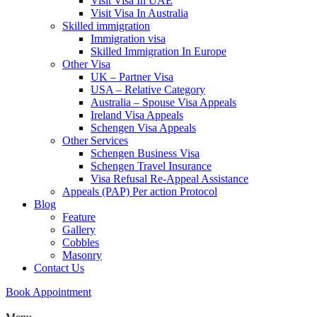
Visit Visa In UAE
Visit Visa In Australia
Skilled immigration
Immigration visa
Skilled Immigration In Europe
Other Visa
UK – Partner Visa
USA – Relative Category
Australia – Spouse Visa Appeals
Ireland Visa Appeals
Schengen Visa Appeals
Other Services
Schengen Business Visa
Schengen Travel Insurance
Visa Refusal Re-Appeal Assistance
Appeals (PAP) Per action Protocol
Blog
Feature
Gallery
Cobbles
Masonry
Contact Us
Book Appointment