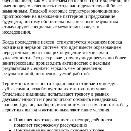
обусловливает, как мы отвечаем на шансы. Противоречиво, но
именно двусмысленность исхода часто делает случай более
заманчивым. Людской мозговые структуры эволюционно
приспособлен на нахождение паттернов и предсказание
будущего, поэтому обстоятельства с неясным результатом
стимулируют специальные механизмы фокуса и
исследования.
Когда последствие неясен, стимулируется механизм поиска
новизны в нервной системе, что идет вместе образованием
передатчиков, вызывающих ощущение энтузиазма и
увлеченности. Это раскрывает, почему люди регулярно более
заинтересованы производить активностью с неясным
результатом в Леонбетс зеркало, чем определенно
результативной, но предсказуемой работой.
Терпимость к неясности кардинально отличается между
субъектами и воздействует на их тактики поступков.
Отдельные индивиды испытывают тревогу в рамках
двусмысленности и предпочитают обходить ненадежных
шансов. Другие, наоборот, воспринимают размытость как базу
вероятных выгод и активно выявляют такие условия.
Повышенная толерантность к неопределённости
помогает творческому рассуждению
Пониженная выносливость склоняет к более