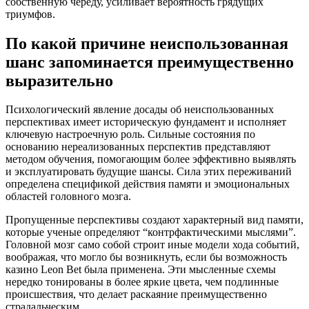
собственную череду, усиливает вероятность грядущих
триумфов.
По какой причине неиспользованная
шанс запоминается преимущественно
выразительно
Психологический явление досады об неиспользованных
перспективах имеет историческую фундамент и исполняет
ключевую настроечную роль. Сильные состояния по
основанию нереализованных перспектив представляют
методом обучения, помогающим более эффективно выявлять
и эксплуатировать будущие шансы. Сила этих переживаний
определена спецификой действия памяти и эмоциональных
областей головного мозга.
Пропущенные перспективы создают характерный вид памяти,
которые ученые определяют “контрфактическими мыслями”.
Головной мозг само собой строит иные модели хода событий,
воображая, что могло бы возникнуть, если бы возможность
казино Leon Bet была применена. Эти мысленные схемы
нередко тонированы в более яркие цвета, чем подлинные
происшествия, что делает раскаяние преимущественно
страдальческим.