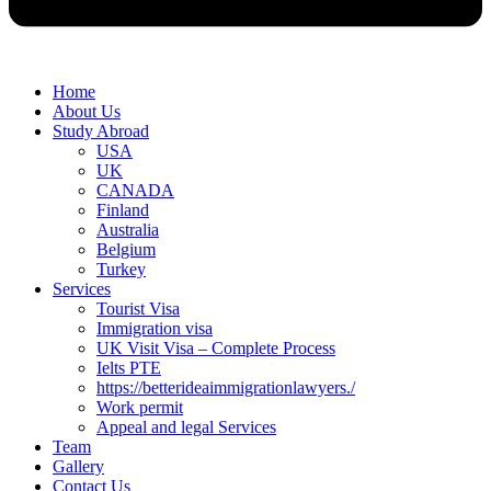
Home
About Us
Study Abroad
USA
UK
CANADA
Finland
Australia
Belgium
Turkey
Services
Tourist Visa
Immigration visa
UK Visit Visa – Complete Process
Ielts PTE
https://betterideaimmigrationlawyers./
Work permit
Appeal and legal Services
Team
Gallery
Contact Us