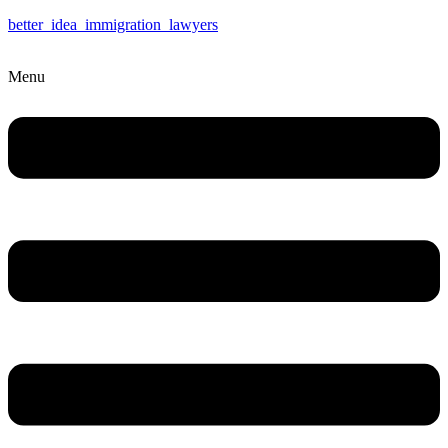
better_idea_immigration_lawyers
Menu