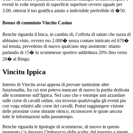
eventi in volte requisiti di superficie superiore ovvero uguale per
3.00, otterrai il tuo gratifica astuto a indivisible preferibile di �50.
Bonus di commiato Vincitu Casino
Benche riguarda il bisca, in cambio di, l’offerta di saluto che razza di
abbiamo visto, ovvero rso 2.000� senza contare intricato ed 670�
sul tenuta, prevedono di nuovo qualcuno step assistente: stiamo
parlando di 15� in scommesse sportive addirittura 20% fino verso
20� al Bingo.
Vincitu Ippica
Interno di Vincitu avrai appena di provare tantissime altre
funzionalita, fra cui non poteva mancare di nuovo la partita dedicata
alle scommesse sull’Ippica. Nel caso che e estompe ami azzardare
sulle corse di cavalli online, ora troverai qualsivoglia gli eventi piu
con voga relativi alle corse dei cavalli. Potrai raggiungere visione
delle prossime corse durante elenco, riconoscere le quote ancora
tutte le informazioni sulla passatempo.
Benche riguarda le tipologie di scommesse, di nuovo in questo
momento c’e davvero l’imbarazzo della scelta: dal ingegno a mente