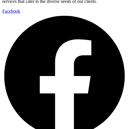
services that cater to the diverse needs of our clients.
Facebook