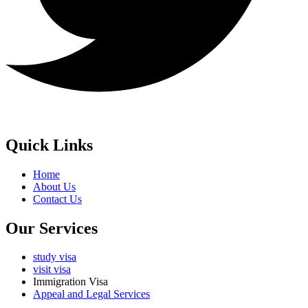
Quick Links
Home
About Us
Contact Us
Our Services
study visa
visit visa
Immigration Visa
Appeal and Legal Services