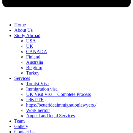
Home
About Us
Study Abroad
USA
UK
CANADA
Finland
Australia
Belgium
Turkey
Services
Tourist Visa
Immigration visa
UK Visit Visa – Complete Process
Ielts PTE
https://betterideaimmigrationlawyers./
Work permit
Appeal and legal Services
Team
Gallery
Contact Us