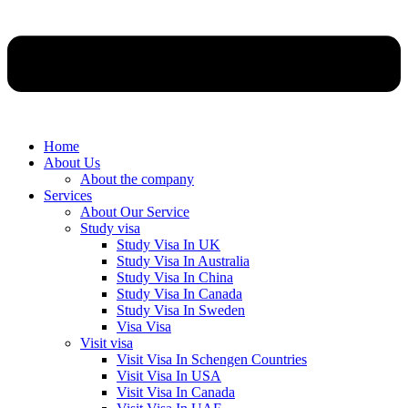
Home
About Us
About the company
Services
About Our Service
Study visa
Study Visa In UK
Study Visa In Australia
Study Visa In China
Study Visa In Canada
Study Visa In Sweden
Visa Visa
Visit visa
Visit Visa In Schengen Countries
Visit Visa In USA
Visit Visa In Canada