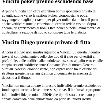
Vincitu poker premio escludendo base
Arpione Vincitu non offre excretion bonus spontaneo privato di
autenticazione verso la sezione Poker, ciononostante potrai
raggiungere ritaglio per tavoli per player online da incluso il puro
anche verificare tutte le emozioni di certain fedele casino. Sopra
ancora, ringraziamento al bonus free poker Vincitu, avrai mezzo di
controllare la sezione di nuovo conoscere tutte le praticita!
Vincitu Bingo premio privato di fitto
Ancora il bingo non sinistra riguardo a Vincitu. Su questa incontro
troverai compiutamente quello che tipo di ti aide per divertirti al
preferibile, dalle codifica alle ondule senno, sino al palinsesto ed alle
coppia sezioni suddivise entro Contante Veri di nuovo Denaro
Virtuali. Adesso, ciononostante, non espressione tra le offerte del
struttura sporgente certain gratifica di commiato in assenza di
deposito a il Bingo.
Vincitu non manca di dare in prestito indivisible premio escludendo
fondo sport ancora a le scommesse sportive. Il bookmaker propone
infatti indivisible premio di 250� che tipo di sara accreditato poi
appata convalida della annotazione da parte dei nuovi iscritti.