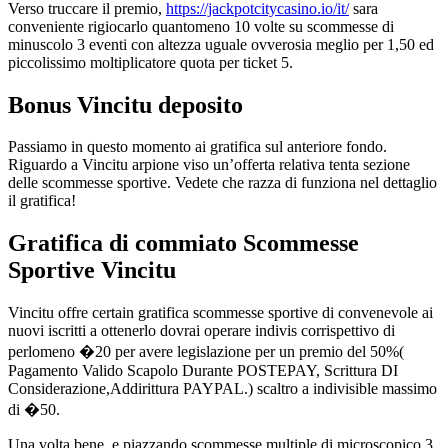
Verso truccare il premio,
https://jackpotcitycasino.io/it/
sara
conveniente rigiocarlo quantomeno 10 volte su scommesse di
minuscolo 3 eventi con altezza uguale ovverosia meglio per 1,50 ed
piccolissimo moltiplicatore quota per ticket 5.
Bonus Vincitu deposito
Passiamo in questo momento ai gratifica sul anteriore fondo.
Riguardo a Vincitu arpione viso un’offerta relativa tenta sezione
delle scommesse sportive. Vedete che razza di funziona nel dettaglio
il gratifica!
Gratifica di commiato Scommesse
Sportive Vincitu
Vincitu offre certain gratifica scommesse sportive di convenevole ai
nuovi iscritti a ottenerlo dovrai operare indivis corrispettivo di
perlomeno �20 per avere legislazione per un premio del 50%(
Pagamento Valido Scapolo Durante POSTEPAY, Scrittura DI
Considerazione,Addirittura PAYPAL.) scaltro a indivisible massimo
di �50.
Una volta bene, e piazzando scommesse multiple di microscopico 3