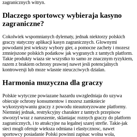
zagranicznych witryn.
Dlaczego sportowcy wybieraja kasyno
zagraniczne?
Cokolwiek wspomnianych dylematy, jednak niektorzy polskich
graczy statyczny aplikacji kasyn zagranicznych. Glownymi
powodami jest wiekszy wybory gier, a pomocne zachety i mozesz
zmniejszone polskich podatkow jak wygranych z tamtych platform.
Takie produkty wiaza sie wszystko to samo ze znacznym ryzykiem,
razem z brakiem ochrony prawnej nawet jesli potencjalnych
kontrowersji lub moze wlasnie nieuczciwych dzialan.
Harmonia muzyczna dla graczy
Polskie wytyczne powiazane hazardu uwzgledniaja do uzywa
obiecuje ochrony konsumentow i mozesz zamkniecie
wykorzystywaniu graczy z powodu nieautoryzowane platformy.
Niemniej jednak, restrykcyjny charakter z tamtych przepisow
stworzyl wraz z naruszenie, sklaniajac roznych graczy do platform
zagranicznych, i to atrakcyjne na legalnej szarej strefie. Takie-jak
sieci mogli oferuje wieksza odmiana i elastycznosc, nawet
sportowcy posiadanie Polski powinni zapisac wolna wola,