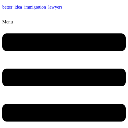
better_idea_immigration_lawyers
Menu