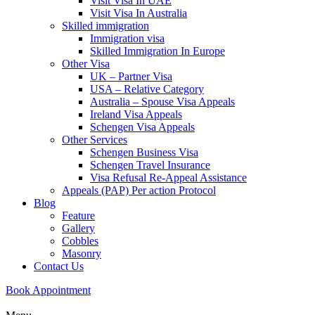
Visit Visa In UAE
Visit Visa In Australia
Skilled immigration
Immigration visa
Skilled Immigration In Europe
Other Visa
UK – Partner Visa
USA – Relative Category
Australia – Spouse Visa Appeals
Ireland Visa Appeals
Schengen Visa Appeals
Other Services
Schengen Business Visa
Schengen Travel Insurance
Visa Refusal Re-Appeal Assistance
Appeals (PAP) Per action Protocol
Blog
Feature
Gallery
Cobbles
Masonry
Contact Us
Book Appointment