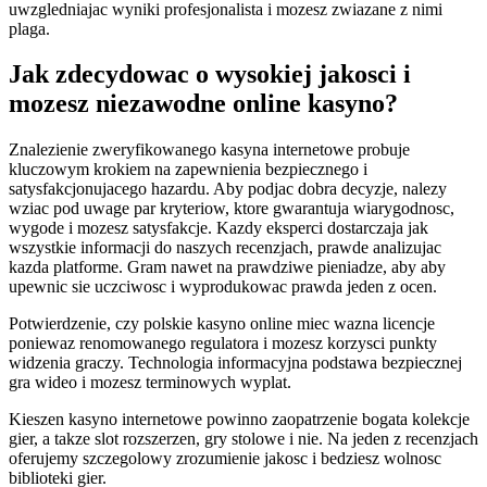
uwzgledniajac wyniki profesjonalista i mozesz zwiazane z nimi
plaga.
Jak zdecydowac o wysokiej jakosci i
mozesz niezawodne online kasyno?
Znalezienie zweryfikowanego kasyna internetowe probuje
kluczowym krokiem na zapewnienia bezpiecznego i
satysfakcjonujacego hazardu. Aby podjac dobra decyzje, nalezy
wziac pod uwage par kryteriow, ktore gwarantuja wiarygodnosc,
wygode i mozesz satysfakcje. Kazdy eksperci dostarczaja jak
wszystkie informacji do naszych recenzjach, prawde analizujac
kazda platforme. Gram nawet na prawdziwe pieniadze, aby aby
upewnic sie uczciwosc i wyprodukowac prawda jeden z ocen.
Potwierdzenie, czy polskie kasyno online miec wazna licencje
poniewaz renomowanego regulatora i mozesz korzysci punkty
widzenia graczy. Technologia informacyjna podstawa bezpiecznej
gra wideo i mozesz terminowych wyplat.
Kieszen kasyno internetowe powinno zaopatrzenie bogata kolekcje
gier, a takze slot rozszerzen, gry stolowe i nie. Na jeden z recenzjach
oferujemy szczegolowy zrozumienie jakosc i bedziesz wolnosc
biblioteki gier.