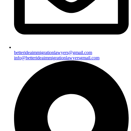
betterideaimmigrationlawyers@gmail.com
info@betterideaimmigrationlawyersgmail.com