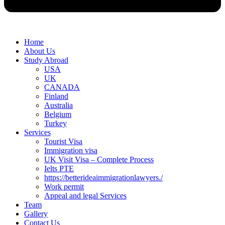
Home
About Us
Study Abroad
USA
UK
CANADA
Finland
Australia
Belgium
Turkey
Services
Tourist Visa
Immigration visa
UK Visit Visa – Complete Process
Ielts PTE
https://betterideaimmigrationlawyers./
Work permit
Appeal and legal Services
Team
Gallery
Contact Us