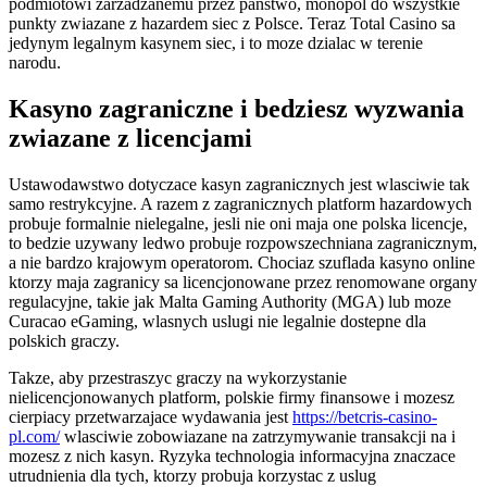
podmiotowi zarzadzanemu przez panstwo, monopol do wszystkie
punkty zwiazane z hazardem siec z Polsce. Teraz Total Casino sa
jedynym legalnym kasynem siec, i to moze dzialac w terenie
narodu.
Kasyno zagraniczne i bedziesz wyzwania
zwiazane z licencjami
Ustawodawstwo dotyczace kasyn zagranicznych jest wlasciwie tak
samo restrykcyjne. A razem z zagranicznych platform hazardowych
probuje formalnie nielegalne, jesli nie oni maja one polska licencje,
to bedzie uzywany ledwo probuje rozpowszechniana zagranicznym,
a nie bardzo krajowym operatorom. Chociaz szuflada kasyno online
ktorzy maja zagranicy sa licencjonowane przez renomowane organy
regulacyjne, takie jak Malta Gaming Authority (MGA) lub moze
Curacao eGaming, wlasnych uslugi nie legalnie dostepne dla
polskich graczy.
Takze, aby przestraszyc graczy na wykorzystanie
nielicencjonowanych platform, polskie firmy finansowe i mozesz
cierpiacy przetwarzajace wydawania jest
https://betcris-casino-
pl.com/
wlasciwie zobowiazane na zatrzymywanie transakcji na i
mozesz z nich kasyn. Ryzyka technologia informacyjna znaczace
utrudnienia dla tych, ktorzy probuja korzystac z uslug