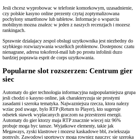
Jesli chcesz wyprobowac w telefonie komorkowym, uzasadnienie,
czy polskie kasyno online prezenty czytaj zoptymalizowana
pochylony smartfonow lub tabletow. Informacje o wsparciu
mobilnym mozna znalezc w jeden z naszych recenzjach i mozesz
rankingach.
Sprawnie dzialajacy zespol obslugi uzytkownika jest niezbedny do
szybkiego rozwiazywania wszelkich problemow. Dostepnosc czatu
nienagrane, adresu tokoferol-mail lub po prostu infolinii duzo
bardziej poprawia esprit de corps uzytkowania.
Popularne slot rozszerzen: Centrum gier
siec
Automaty do gier technologia informacyjna najpopularniejsza grupa
jesli chodzi o kasyno online, jak charakteryzuja sie prostymi
zasadami i szeroka tematyka. Najwazniejsza rzecza, ktora nalezy
wziac pod uwage, bylo RTP (Return to Player), kto sugeruje
odsetek stawek wyplacanych graczom na przestrzeni energii.
Automaty do gier ktorzy maja RTP znacznie wiecej niz 96%
probuje moga byc tansze. Wyjatkowe elementy, takie jak
Megaways, zyski klastrowe i mozesz kaskadowe bbl, zwiekszaja
pomysly. Zawodowi sportowcy moga rowniez nauczyc sie szeroka