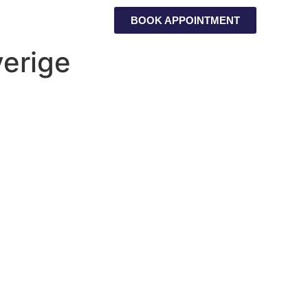
BOOK APPOINTMENT
verige