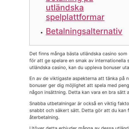
utländska
spelplattformar
Betalningsalternativ
Det finns många bästa utländska casino som e
för att ge spelare en smak av internationella
utländska casino, kan du uppleva bonuser uta
En av de viktigaste aspekterna att tänka på n
bonuser ger dig möjlighet att spela med penga
någon insättning. Detta kan vara en bra sätt a
Snabba utbetalningar är också en viktig fakto
snabbt och säkert sätt. Detta gör att du kan f
återbetalning.
Utöver detta erbjuder många av dessa utländs