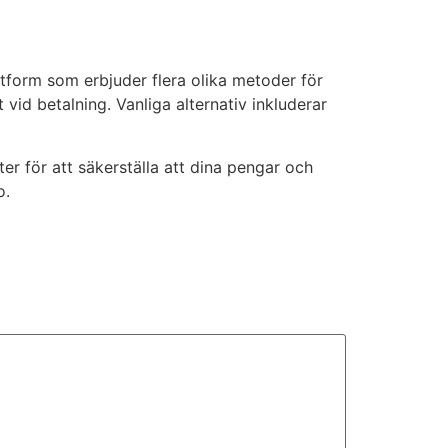
attform som erbjuder flera olika metoder för
t vid betalning. Vanliga alternativ inkluderar
er för att säkerställa att dina pengar och
o.