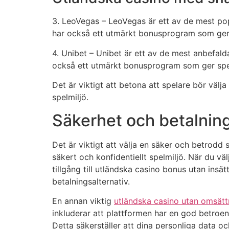
3. LeoVegas – LeoVegas är ett av de mest pop
har också ett utmärkt bonusprogram som ger 
4. Unibet – Unibet är ett av de mest anbefald
också ett utmärkt bonusprogram som ger spel
Det är viktigt att betona att spelare bör välj
spelmiljö.
Säkerhet och betalning
Det är viktigt att välja en säker och betrodd
säkert och konfidentiellt spelmiljö. När du vä
tillgång till utländska casino bonus utan insä
betalningsalternativ.
En annan viktig
utländska casino utan omsätt
inkluderar att plattformen har en god betroen
Detta säkerställer att dina personliga data o