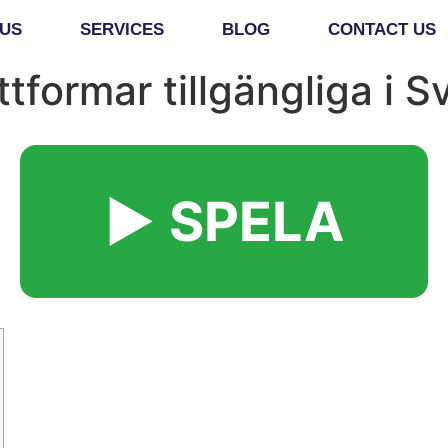
 US
SERVICES
BLOG
CONTACT US
tformar tillgängliga i S
▶️ SPELA