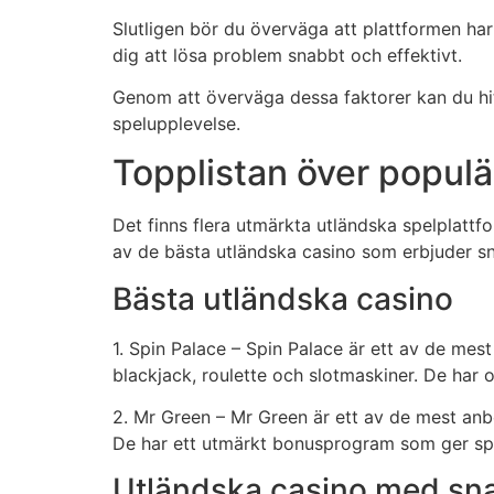
Slutligen bör du överväga att plattformen har
dig att lösa problem snabbt och effektivt.
Genom att överväga dessa faktorer kan du hit
spelupplevelse.
Topplistan över populä
Det finns flera utmärkta utländska spelplattfo
av de bästa utländska casino som erbjuder sn
Bästa utländska casino
1. Spin Palace – Spin Palace är ett av de mest
blackjack, roulette och slotmaskiner. De har
2. Mr Green – Mr Green är ett av de mest anb
De har ett utmärkt bonusprogram som ger spe
Utländska casino med sna