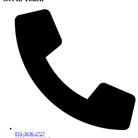
033-3636-2727