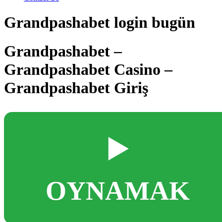
Grandpashabet login bugün
Grandpashabet –
Grandpashabet Casino –
Grandpashabet Giriş
▶️
OYNAMAK