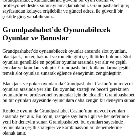
profesyonel destek sunmayı amaçlamaktadır. Grandpashabet giriş
sayfasından kolayca erişilebilir ve güncel adresi ile güvenli bir
şekilde giriş yapabilirsiniz.
Grandpashabet’de Oynanabilecek
Oyunlar ve Bonuslar
Grandpashabet’de oynanabilecek oyunlar arasında slot oyunları,
blackjack, poker, bakarat ve roulette gibi çeşitli türler bulunur. Slot
oyunları genellikle en popüler oyunlar arasında yer alır ve çeşitli
temalar ve konulara sahiptir. Grandpashabet, kullanıcılarına çeşitli
temalı slot oyunları sunarak eğlence deneyimini zenginleştirir.
Blackjack ve poker oyunları da Grandpashabet Casino’nun mevcut
oyunları arasında yer alır. Bu oyunlar, strateji ve beceri gerektiren
oyunlardır ve profesyonel oyuncular için de idealdir. Grandpashabet,
bu tür oyunları sayesinde oyunculara daha zengin bir deneyim sunar.
Roulette oyunu da Grandpashabet Casino’nun mevcut oyunları
arasında yer alır. Bu oyun, rastgele sayılarla ilgili ve her seferinde
yeni bir deneyim sunar. Grandpashabet, bu oyunları sayesinde
oyunculara çeşitli stratejiler ve kombinasyonları denemelerine
olanak tanır.