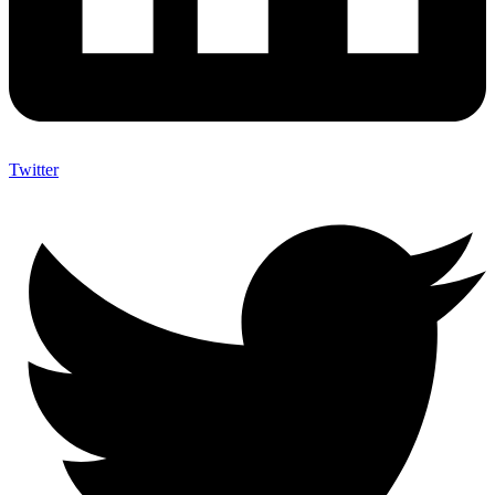
Twitter