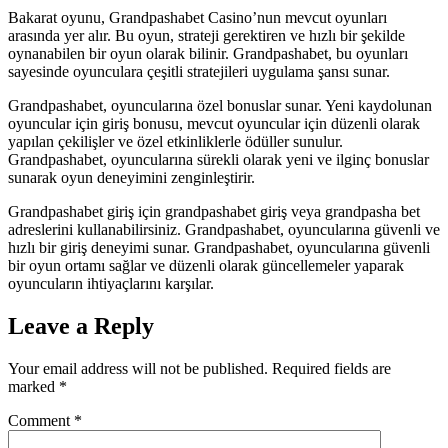
Bakarat oyunu, Grandpashabet Casino’nun mevcut oyunları
arasında yer alır. Bu oyun, strateji gerektiren ve hızlı bir şekilde
oynanabilen bir oyun olarak bilinir. Grandpashabet, bu oyunları
sayesinde oyunculara çeşitli stratejileri uygulama şansı sunar.
Grandpashabet, oyuncularına özel bonuslar sunar. Yeni kaydolunan
oyuncular için giriş bonusu, mevcut oyuncular için düzenli olarak
yapılan çekilişler ve özel etkinliklerle ödüller sunulur.
Grandpashabet, oyuncularına sürekli olarak yeni ve ilginç bonuslar
sunarak oyun deneyimini zenginleştirir.
Grandpashabet giriş için grandpashabet giriş veya grandpasha bet
adreslerini kullanabilirsiniz. Grandpashabet, oyuncularına güvenli ve
hızlı bir giriş deneyimi sunar. Grandpashabet, oyuncularına güvenli
bir oyun ortamı sağlar ve düzenli olarak güncellemeler yaparak
oyuncuların ihtiyaçlarını karşılar.
Leave a Reply
Your email address will not be published.
Required fields are
marked
*
Comment
*