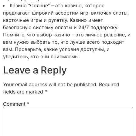
Казино “Солнце” – это казино, которое
предлагает широкий ассортим игр, включая слоты,
карточные игры и рулетку. Казино имеет
безопасную систему оплаты и 24/7 поддержку.
Помните, что выбор казино – это личное решение, и
вам нужно выбрать то, что лучше всего подходит
вам. Проверьте, какие условия доступны, и
убедитесь, что они приемлемы.
Leave a Reply
Your email address will not be published.
Required
fields are marked
*
Comment
*