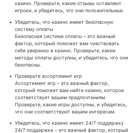
казино. Проверьте, какие отзывы оставляют
игроки, и убедитесь, что они положительные.
Убедитесь, что казино имеет безопасную
систему оплаты
Безопасная система оплаты – это важный
фактор, который поможет вам чувствовать
себя уверенно в казино. Проверьте, какие
методы оплаты доступны, и убедитесь, что они
безопасны.
Проверьте ассортимент игр
Ассортимент игр – это важный фактор,
который поможет вам найти казино, которое
соответствует вашим предпочтениям.
Проверьте, какие игры доступны, и убедитесь,
что они соответствуют вашим интересам.
Убедитесь, что казино имеет 24/7 поддержку
24/7 поддержка – это важный фактор, который