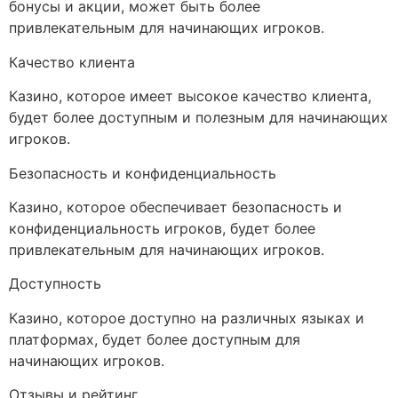
бонусы и акции, может быть более
привлекательным для начинающих игроков.
Качество клиента
Казино, которое имеет высокое качество клиента,
будет более доступным и полезным для начинающих
игроков.
Безопасность и конфиденциальность
Казино, которое обеспечивает безопасность и
конфиденциальность игроков, будет более
привлекательным для начинающих игроков.
Доступность
Казино, которое доступно на различных языках и
платформах, будет более доступным для
начинающих игроков.
Отзывы и рейтинг