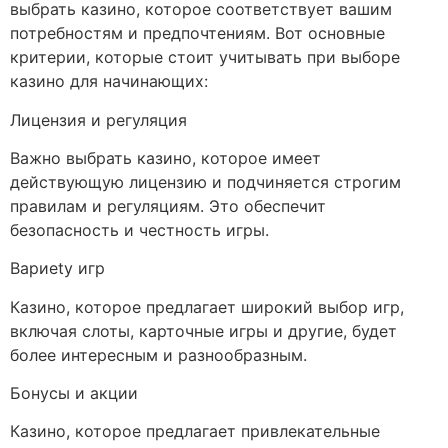
выбрать казино, которое соответствует вашим
потребностям и предпочтениям. Вот основные
критерии, которые стоит учитывать при выборе
казино для начинающих:
Лицензия и регуляция
Важно выбрать казино, которое имеет
действующую лицензию и подчиняется строгим
правилам и регуляциям. Это обеспечит
безопасность и честность игры.
Вариety игр
Казино, которое предлагает широкий выбор игр,
включая слоты, карточные игры и другие, будет
более интересным и разнообразным.
Бонусы и акции
Казино, которое предлагает привлекательные