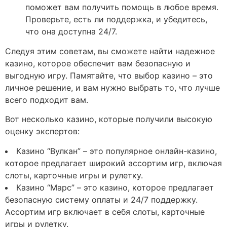
поможет вам получить помощь в любое время.
Проверьте, есть ли поддержка, и убедитесь,
что она доступна 24/7.
Следуя этим советам, вы сможете найти надежное
казино, которое обеспечит вам безопасную и
выгодную игру. Памятайте, что выбор казино – это
личное решение, и вам нужно выбрать то, что лучше
всего подходит вам.
Вот несколько казино, которые получили высокую
оценку экспертов:
Казино “Вулкан” – это популярное онлайн-казино,
которое предлагает широкий ассортим игр, включая
слоты, карточные игры и рулетку.
Казино “Марс” – это казино, которое предлагает
безопасную систему оплаты и 24/7 поддержку.
Ассортим игр включает в себя слоты, карточные
игры и рулетку.