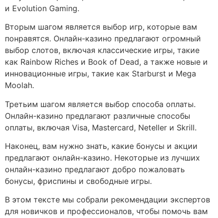
и Evolution Gaming.
Вторым шагом является выбор игр, которые вам
понравятся. Онлайн-казино предлагают огромный
выбор слотов, включая классические игры, такие
как Rainbow Riches и Book of Dead, а также новые и
инновационные игры, такие как Starburst и Mega
Moolah.
Третьим шагом является выбор способа оплаты.
Онлайн-казино предлагают различные способы
оплаты, включая Visa, Mastercard, Neteller и Skrill.
Наконец, вам нужно знать, какие бонусы и акции
предлагают онлайн-казино. Некоторые из лучших
онлайн-казино предлагают добро пожаловать
бонусы, фриспины и свободные игры.
В этом тексте мы собрали рекомендации экспертов
для новичков и профессионалов, чтобы помочь вам