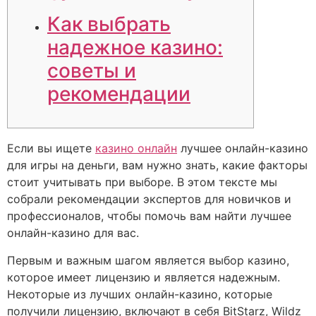
Как выбрать
надежное казино:
советы и
рекомендации
Если вы ищете
казино онлайн
лучшее онлайн-казино
для игры на деньги, вам нужно знать, какие факторы
стоит учитывать при выборе. В этом тексте мы
собрали рекомендации экспертов для новичков и
профессионалов, чтобы помочь вам найти лучшее
онлайн-казино для вас.
Первым и важным шагом является выбор казино,
которое имеет лицензию и является надежным.
Некоторые из лучших онлайн-казино, которые
получили лицензию, включают в себя BitStarz, Wildz