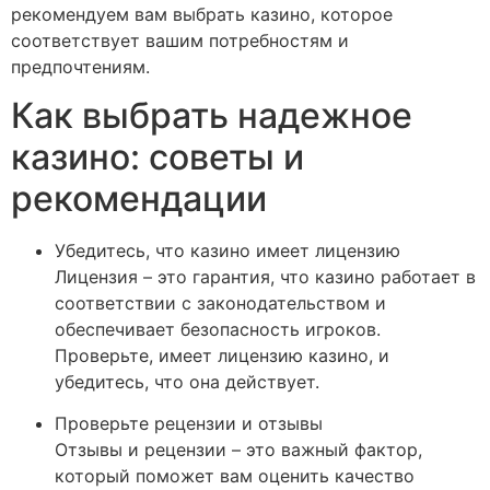
рекомендуем вам выбрать казино, которое
соответствует вашим потребностям и
предпочтениям.
Как выбрать надежное
казино: советы и
рекомендации
Убедитесь, что казино имеет лицензию
Лицензия – это гарантия, что казино работает в
соответствии с законодательством и
обеспечивает безопасность игроков.
Проверьте, имеет лицензию казино, и
убедитесь, что она действует.
Проверьте рецензии и отзывы
Отзывы и рецензии – это важный фактор,
который поможет вам оценить качество