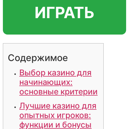
ИГРАТЬ
Содержимое
Выбор казино для
начинающих:
основные критерии
Лучшие казино для
опытных игроков:
функции и бонусы