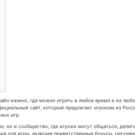
айн-казино, где можно играть в любое время и из любо
 официальный сайт, который предлагает игрокам из Рос
ных игр.
ино, но и сообщество, где игроки могут общаться, дел
вия для игры, включая приветственные бонусы, регуля