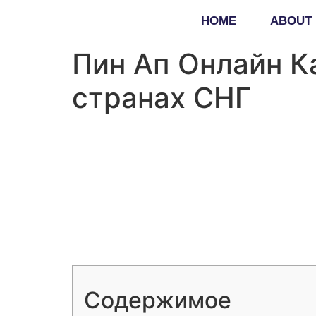
HOME
ABOUT
Пин Ап Онлайн К
странах СНГ
Содержимое