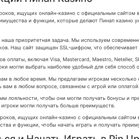
гроков, ищущих онлайн-казино с официальным сайтом 
имущества и функции, которые делают Пинап казино у
о наша приоритетная задача. Мы используем современн
ков. Наш сайт защищен SSL-шифром, что обеспечивает 
оплаты, включая Visa, Mastercard, Maestro, Neteller, S
оки могли выбрать наиболее удобный для себя способ 
вам в любое время. Мы предлагаем игрокам несколько 
ь вам в любом вопросе, связанном с игрой или оплатой
мм лояльности, чтобы они могли получать бонусы и п
 игроки могли получать больше преимуществ.
игроков, ищущих онлайн-казино с официальным сайтом 
тва и функции, чтобы начать играть и получать преим
ся и Начать Играть в Pin U