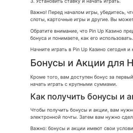
3. Установить ставку и начать играть.
Важно! Перед началом игры, убедитесь, чт
слоты, карточные игры и другие. Вы может
Обратите внимание, что Pin Up Казино пре
бонуса и понимаете, как его использовать.
Начните играть в Pin Up Казино сегодня и
Бонусы и Акции для 
Кроме того, вам доступен бонус за первый
начать играть с крупными суммами.
Как получить бонусы и 
Чтобы получить бонусы и акции, вам нужн
электронной почты. Затем вам нужно сдел
Важно: бонусы и акции имеют свои услови