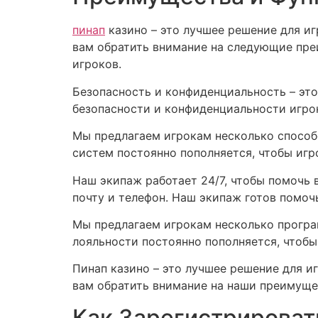
пинап
казино – это лучшее решение для и
вам обратить внимание на следующие пре
игроков.
Безопасность и конфиденциальность – эт
безопасности и конфиденциальности игро
Мы предлагаем игрокам несколько способов 
систем постоянно пополняется, чтобы игр
Наш экипаж работает 24/7, чтобы помочь 
почту и телефон. Наш экипаж готов помоч
Мы предлагаем игрокам несколько програ
лояльности постоянно пополняется, чтобы
Пинап казино – это лучшее решение для 
вам обратить внимание на наши преимущес
Как Зарегистрировать