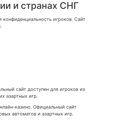
ии и странах СНГ
 и конфиденциальность игроков. Сайт
.
альный сайт доступен для игроков из
их азартных игр.
онлайн-казино. Официальный сайт
овых автоматов и азартных игр.