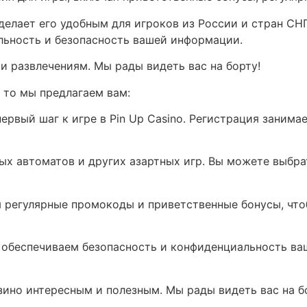
 делает его удобным для игроков из России и стран СН
льность и безопасность вашей информации.
 и развлечениям. Мы рады видеть вас на борту!
 то мы предлагаем вам:
ервый шаг к игре в Pin Up Casino. Регистрация занима
вых автоматов и других азартных игр. Вы можете выбрат
 регулярные промокоды и приветственные бонусы, чтоб
 обеспечиваем безопасность и конфиденциальность ваш
зино интересным и полезным. Мы рады видеть вас на б