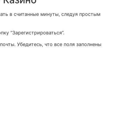
лать в считанные минуты, следуя простым
опку “Зарегистрироваться”.
почты. Убедитесь, что все поля заполнены