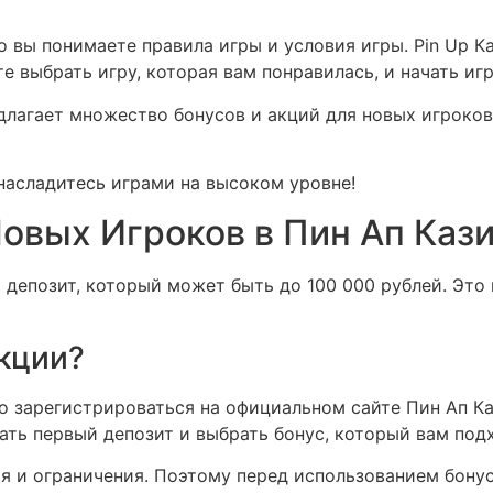
о вы понимаете правила игры и условия игры. Pin Up 
е выбрать игру, которая вам понравилась, и начать игр
длагает множество бонусов и акций для новых игроков
 насладитесь играми на высоком уровне!
Новых Игроков в Пин Ап Каз
 депозит, который может быть до 100 000 рублей. Это 
акции?
о зарегистрироваться на официальном сайте Пин Ап К
ать первый депозит и выбрать бонус, который вам под
я и ограничения. Поэтому перед использованием бонус