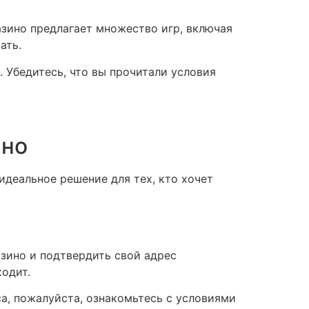
Казино предлагает множество игр, включая
ать.
. Убедитесь, что вы прочитали условия
ино
идеальное решение для тех, кто хочет
азино и подтвердить свой адрес
ходит.
а, пожалуйста, ознакомьтесь с условиями