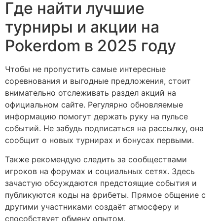
Где найти лучшие
турниры и акции на
Pokerdom в 2025 году
Чтобы не пропустить самые интересные
соревнования и выгодные предложения, стоит
внимательно отслеживать раздел акций на
официальном сайте. Регулярно обновляемые
информацию помогут держать руку на пульсе
событий. Не забудь подписаться на рассылку, она
сообщит о новых турнирах и бонусах первыми.
Также рекомендую следить за сообществами
игроков на форумах и социальных сетях. Здесь
зачастую обсуждаются предстоящие события и
публикуются коды на фрибеты. Прямое общение с
другими участниками создаёт атмосферу и
способствует обмену опытом.