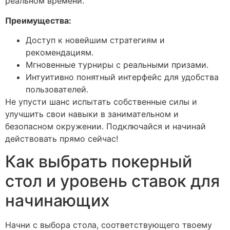
реальном времени.
Преимущества:
Доступ к новейшим стратегиям и
рекомендациям.
Мгновенные турниры с реальными призами.
Интуитивно понятный интерфейс для удобства
пользователей.
Не упусти шанс испытать собственные силы и
улучшить свои навыки в занимательном и
безопасном окружении. Подключайся и начинай
действовать прямо сейчас!
Как выбрать покерный
стол и уровень ставок для
начинающих
Начни с выбора стола, соответствующего твоему