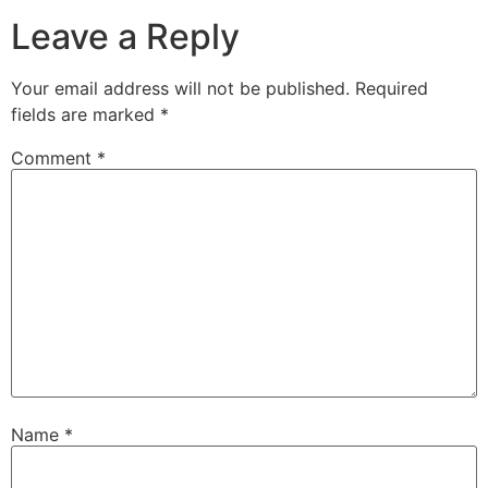
Leave a Reply
Your email address will not be published.
Required
fields are marked
*
Comment
*
Name
*