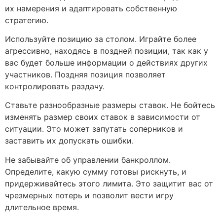
их намерения и адаптировать собственную
стратегию.
Используйте позицию за столом. Играйте более
агрессивно, находясь в поздней позиции, так как у
вас будет больше информации о действиях других
участников. Поздняя позиция позволяет
контролировать раздачу.
Ставьте разнообразные размеры ставок. Не бойтесь
изменять размер своих ставок в зависимости от
ситуации. Это может запутать соперников и
заставить их допускать ошибки.
Не забывайте об управлении банкроллом.
Определите, какую сумму готовы рискнуть, и
придерживайтесь этого лимита. Это защитит вас от
чрезмерных потерь и позволит вести игру
длительное время.