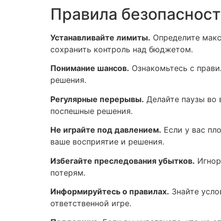
Правила безопасност
Устанавливайте лимиты.
Определите макс
сохранить контроль над бюджетом.
Понимание шансов.
Ознакомьтесь с прави
решения.
Регулярные перерывы.
Делайте паузы во 
поспешные решения.
Не играйте под давлением.
Если у вас пл
ваше восприятие и решения.
Избегайте преследования убытков.
Игнор
потерям.
Информируйтесь о правилах.
Знайте усло
ответственной игре.