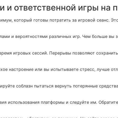
и и ответственной игры на 
имум, который готовы потратить за игровой сеанс. Эт
лами и вероятностями различных игр. Чем больше вы 
время игровых сессий. Перерывы позволяют сохранить
охое настроение или вы испытываете стресс, лучше отл
ируйте соблазн пытаться вернуть потерянные средств
вия использования платформы и следуйте им. Обратите