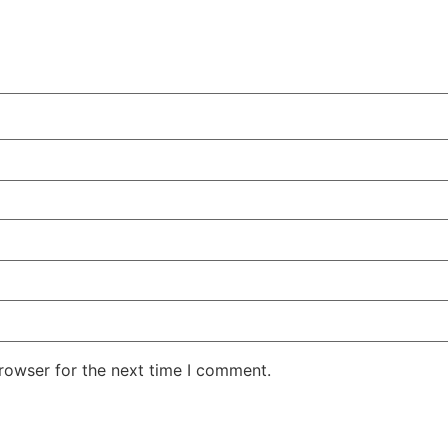
rowser for the next time I comment.