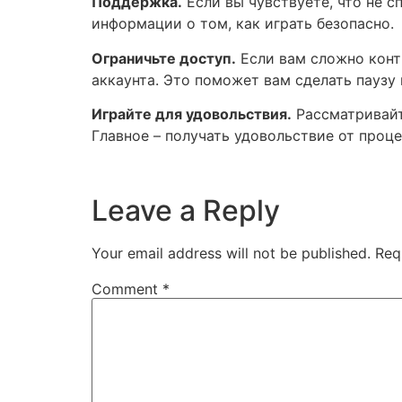
Поддержка.
Если вы чувствуете, что не с
информации о том, как играть безопасно.
Ограничьте доступ.
Если вам сложно конт
аккаунта. Это поможет вам сделать паузу
Играйте для удовольствия.
Рассматривайт
Главное – получать удовольствие от проце
Leave a Reply
Your email address will not be published.
Req
Comment
*