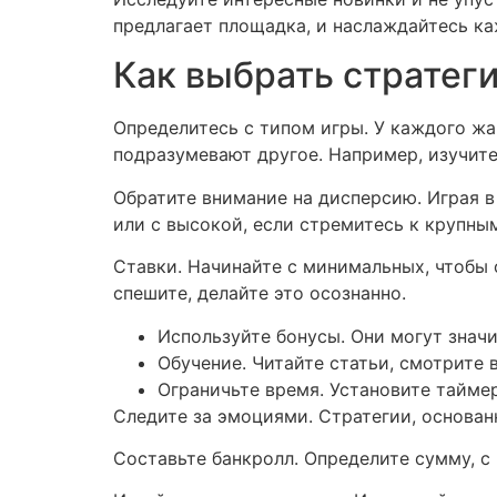
предлагает площадка, и наслаждайтесь к
Как выбрать стратеги
Определитесь с типом игры. У каждого жа
подразумевают другое. Например, изучите
Обратите внимание на дисперсию. Играя в
или с высокой, если стремитесь к крупны
Ставки. Начинайте с минимальных, чтобы 
спешите, делайте это осознанно.
Используйте бонусы. Они могут значи
Обучение. Читайте статьи, смотрите
Ограничьте время. Установите тайме
Следите за эмоциями. Стратегии, основан
Составьте банкролл. Определите сумму, с 